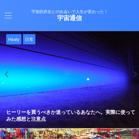
宇宙的存在との出会いで人生が変わった！
宇宙通信
日常
バシャール
Healy
バシャール
日常
日常
Healy
日常
Healy
日常
津留晃一
日常
日常
日常
日常
日常
津留晃一
津留晃一
就職は人生の終着駅じゃない！自分らしい道を見つける方
ヒーリーを買うべきか迷っているあなたへ。実際に使って
雨の日の恵み：心に降る静かな癒し
法
みた感想と注意点
エネルギーの法則 〜最近どハマりしていました〜
現実を変える
今、ここにいること
もしかしてだけどHealy（量子波動調整器）のせいなの？
iPad 第10世代買いました
久し振りにHealy（ヒーリー）量子波動調整器について
大谷さんの通訳、水原さんの解雇に思う