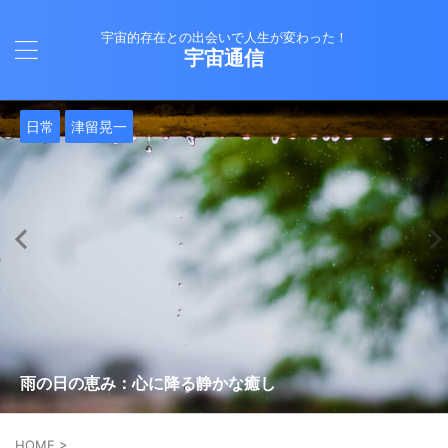
宇宙的存在との出会いで人生が変わった！
宇宙通信
日常
バシャール
Healy
バシャール
日常
日常
Healy
日常
Healy
日常
津留晃一
日常
日常
日常
日常
日常
津留晃一
津留晃一
就職は人生の終着駅じゃない！自分らしい道を見つける方
ヒーリーを買うべきか迷っているあなたへ。実際に使って
雨の日の恵み：心に降る静かな癒し
法
みた感想と注意点
エネルギーの法則 〜最近どハマりしていました〜
現実を変える
今、ここにいること
もしかしてだけどHealy（量子波動調整器）のせいなの？
iPad 第10世代買いました
久し振りにHealy（ヒーリー）量子波動調整器について
大谷さんの通訳、水原さんの解雇に思う
HOME
>