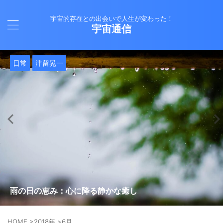
宇宙的存在との出会いで人生が変わった！
宇宙通信
日常
バシャール
Healy
バシャール
日常
日常
Healy
日常
Healy
日常
津留晃一
日常
日常
日常
日常
日常
津留晃一
津留晃一
就職は人生の終着駅じゃない！自分らしい道を見つける方
ヒーリーを買うべきか迷っているあなたへ。実際に使って
雨の日の恵み：心に降る静かな癒し
法
みた感想と注意点
エネルギーの法則 〜最近どハマりしていました〜
現実を変える
今、ここにいること
もしかしてだけどHealy（量子波動調整器）のせいなの？
iPad 第10世代買いました
久し振りにHealy（ヒーリー）量子波動調整器について
大谷さんの通訳、水原さんの解雇に思う
HOME
>
2018年
>
6月