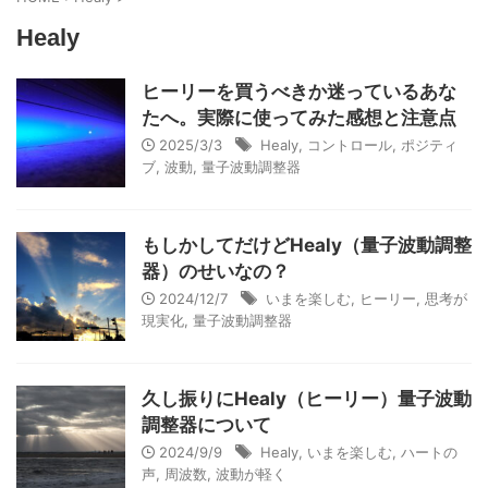
Healy
ヒーリーを買うべきか迷っているあな
たへ。実際に使ってみた感想と注意点
2025/3/3
Healy
,
コントロール
,
ポジティ
ブ
,
波動
,
量子波動調整器
もしかしてだけどHealy（量子波動調整
器）のせいなの？
2024/12/7
いまを楽しむ
,
ヒーリー
,
思考が
現実化
,
量子波動調整器
久し振りにHealy（ヒーリー）量子波動
調整器について
2024/9/9
Healy
,
いまを楽しむ
,
ハートの
声
,
周波数
,
波動が軽く