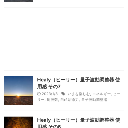
Healy（ヒーリー）量子波動調整器 使
用感 その7
2023/1/8
いまを楽しむ
,
エネルギー
,
ヒー
リー
,
周波数
,
自己治癒力
,
量子波動調整器
Healy（ヒーリー）量子波動調整器 使
用感 その6