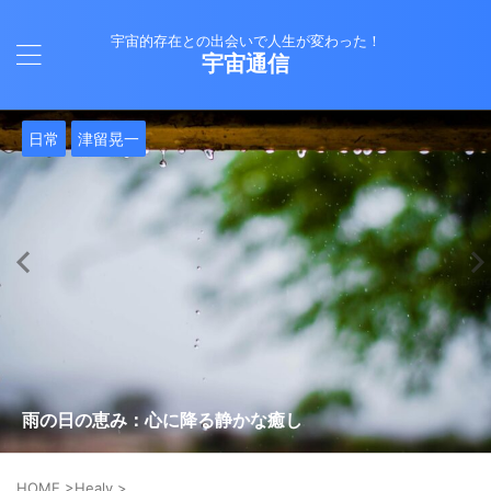
宇宙的存在との出会いで人生が変わった！
宇宙通信
日常
バシャール
Healy
バシャール
日常
日常
Healy
日常
Healy
日常
津留晃一
日常
日常
日常
日常
日常
津留晃一
津留晃一
就職は人生の終着駅じゃない！自分らしい道を見つける方
ヒーリーを買うべきか迷っているあなたへ。実際に使って
雨の日の恵み：心に降る静かな癒し
法
みた感想と注意点
エネルギーの法則 〜最近どハマりしていました〜
現実を変える
今、ここにいること
もしかしてだけどHealy（量子波動調整器）のせいなの？
iPad 第10世代買いました
久し振りにHealy（ヒーリー）量子波動調整器について
大谷さんの通訳、水原さんの解雇に思う
HOME
>
Healy
>