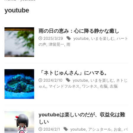
youtube
雨の日の恵み：心に降る静かな癒し
2025/3/29
youtube
,
いまを楽しむ
,
ハート
の声
,
津留晃一
,
雨
「ネトじゅんさん」にハマる。
2024/2/10
youtube
,
いまを楽しむ
,
ネトじ
ゅん
,
マインドフルネス
,
ワンネス
,
右脳
,
左脳
youtubeは楽しいのだが、収益化は難
しい
2024/2/1
youtube
,
アシュタール
,
お金
,
バ