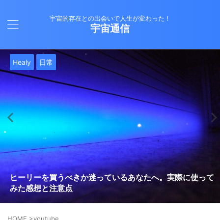
宇宙的存在との出会いで人生が変わった！
宇宙通信
日常
バシャール
Healy
バシャール
日常
日常
Healy
日常
Healy
日常
津留晃一
日常
日常
日常
日常
日常
津留晃一
津留晃一
就職は人生の終着駅じゃない！自分らしい道を見つける方
ヒーリーを買うべきか迷っているあなたへ。実際に使って
雨の日の恵み：心に降る静かな癒し
法
みた感想と注意点
エネルギーの法則 〜最近どハマりしていました〜
現実を変える
今、ここにいること
もしかしてだけどHealy（量子波動調整器）のせいなの？
iPad 第10世代買いました
久し振りにHealy（ヒーリー）量子波動調整器について
大谷さんの通訳、水原さんの解雇に思う
HOME
>
youtube