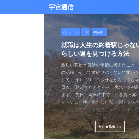
宇宙通信
日常
バシャール
Healy
バシャール
日常
日常
Healy
日常
Healy
日常
津留晃一
日常
日常
日常
日常
日常
津留晃一
津留晃一
雨の日の恵み：心に降る静
就職は人生の終着駅じゃな
ヒーリーを買うべきか迷っ
エネルギーの法則 〜最近ど
現実を変える
今、ここにいること
もしかしてだけどHealy（
iPad 第10世代買いました
久し振りにHealy（ヒーリ
大谷さんの通訳、水原さん
らしい道を見つける方法
なたへ。実際に使ってみた
していました〜
調整器）のせいなの？
波動調整器について
思う
雨の音を聞いたことはありますか？ 窓
最近疲れ気味です。 というのも、現実
２０２５年あけましておめでとうござい
アマゾンのブラックフライデー Ipad
意点
く優しい音、屋根を打つリズミカルな音
結構悩むんですよね。 自分の理想の姿
年もよろしくお願い致します。 とはい
いましたね。 ということで第１０世代
激しい花粉と黄砂の季節に考えたこと・
最近、めちゃくちゃYouTubeやSNS
ちょっと前に 最近ヒーリー（Healy）
久しぶりにHealy（ヒーリー）量子波
ちょっとびっくりしました。 多分今、
地面に落ちる繊細な音。 それぞれが奏
と、 今、全然そうなっていない。 地位
正月という感覚はありませんね。 いつ
入してしまいました。 これで今まで使
の花粉、そして黄砂ヤバくないですか？
ですが、 気づいたら政治とか社会問題
なー みたいなブログを書いたと思います。
いて触れてみる。 こちら小さい割には
な通訳だと思う水原さんが解雇された
近年、Healy（ヒーリー）という量子
ニーは、 私たちの心に特別な空間を作
い。お金もない。自由もない（笑） で
が明けて、 いつの間にか過ぎ去っていく
ipad Pro(初代）とはおさらばです。 
して、目をゴロゴロさせながら、くし
ばかり見ていました。 特にトランプの発
とは Healyはドイツで研究開発され、
バイスです。 買う時も結構迷いました。
それも違法賭博か・・・ 違法かどうか
注目を集めています。 私自身もこのデ
れます。 雨は大地だけでなく、心も潤
まにそれでもいいわと思える時もあるん
書くと、新年から暗いかな（笑） まあ
たわけでもなく、iPad自体はほとんど
日々。 朝起きたときから、鼻水との格
悪行、財務省解体、１０３万円の壁な
新の人工知能を利用した 健康をサポー
やっぱり限られた人生 波動を良くして
賭博が原因で解雇とは・・・ とっても
以上前に購入し、所有しており、 その
となく、 降り続ける雨を眺めていました
んなことは問題じゃなくて、 今ここに
歳をとったということでしょう。 昨年
ったので 変えなくても良かったのですが
ます。 先日、電車の中で、目を真っ赤
別にそれを見て何かが解決できるわけ
です。 弱い電気パルスを使用して体を
を送りたいじゃないですか。 だから、
分は特に野球が好きとか 大谷さんが好
踏まえて、さらに詳しくお伝えしたい
予定していた釣りができなくなり、少
ことだけで幸せという時がある。 それ
しくてきつかったのですが、 年始は暇
す（笑） こういうの重要ですよね。 
ィッシュを使い果たした私。 周りの人
に、 どんどんハマってしまいました。
スのとれた状態にする、 周波数応用の
は仕方ないし 試してみないとわからな
わけではないし、 水原さんに思い入れ
Healyの仕組みと機能 Healyは、微弱
ました。 でも、温かいコーヒーを入れ、
うときかといえば 今ここにいる時 今に
と思うことはありますよね。 自分は今
からやるというノリ。 実際変えてみてU
ような状態で、まるで「花粉症戦争」
自分の心のモヤモヤを代弁してくれる
基づいて設計された小型の電子デバイス
ました。 それでです。 一年ぐらいはほ
でもない。 でもねえ・・・ 今の水原
数を用いて、 心身のバランスを整える
って雨景色を眺めていると、不思議と
今を楽しんでいるとき。 先日ワカサギ
ているのか？ 我々の現実は今ここだけ
子はすごくいい。 Lightningの呪縛か
そんな辛い朝、ふと考えました。 この
でしょうか？ つい次々と見てしまうの
胞レベルで人体を調整し、健康的な生
っていたのはいたのですが、 やはり実感
を考えるとなんかつらい。 というのも
としたウェアラブルデバイスです。 専
てきたのです。 雨は自然界の浄化装置で
ました。 氷に穴をあけて糸を垂らすやつ。 &
が、 未来を見ちゃったり、過去を悔んだり
のだけでも めちゃくちゃいい。 &n ...
戦いって、進学や就職前の気持ちに似
て、気づいたら めちゃくちゃ波動が下
します。 そうなんです。 あんまり使っ
くなっているという実感が乏しい。 こ
金を背負いながら 何とかしたいと日々
と連携し、電極を介して身体に微弱な
ReadMore
ReadMore
ReadMore
ReadMore
ReadMore
ReadMore
ReadMore
ReadMore
ReadMore
ReadMore
を洗い流し、植物に命の水を与え、空気を清
...
と。 先の見えない不安、どうしようも
した！（笑） どうして気づいたのかといえ
ん。 というのも しばらく意欲という
宗教と同じで 一人でやっているからだと
一生懸命仕事していたわけでしょ。 ...
とで、 個人の必要とする周波数を分析