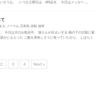
いそうな。 いつも土曜日は、4時起き、 今日はメッセー ...
にて
まま
,
ノーマル
,
五角形
,
波動
,
磁場
3です。 今日は犬のお散歩中、 猫りんが住まいする 橋の下の日陰に避
誰かにもらった ご飯を美味しそうに食べていたから、 しばらく
2
3
4
Next »