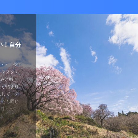
かな癒し
い！自分
ているあ
ハマり
量子波動
ー）量子
の解雇に
感想と注
ガラスを叩
とは何か？
ます。 今
が安くなって
、 そして
を考える
え、近年お
（無印）購
・・ 今年
を見ていたの
つかってない
動調整器につ
かなり有名
でるハーモ
も名誉もな
の間にか年
っていた
 マスクを
のニュース
 Healy
結構高いデ
ようです。
波動調整器が
り出してく
もねぇ、 た
。 なんて
特に困ってい
ゃみと戦う
言やDSの
製造された最
 でもねぇ
は別として
バイスを2年
す 今日は何
です。 そ
、それだけ
使っていなか
闘が始まり
ど・・・・。
トする製品
豊かな人生
つらい。 自
使用経験を
。 最初は
生きている
末は結構忙
、 気分で
にして、テ
ではないの
よりバラン
多少の投資
きというな
と思います。
し残念に思い
は、どうい
。 暇になる
気分が乗った
たちも同じ
 なんだか、
アイデアに
いと購入し
があるわけ
な電流と周波
 窓辺に座
集中して、
ここを生き
SBーC端
の真っ只中。
感じがするの
です。 細
どほどに使
さんの気持ち
ことを目的
心が落ち着い
釣りに行き
なのです
ら解放される
花粉症との
です。 そし
活をサポート
がね。 良
、多額の借
用のアプリ
す。 土埃
nb ...
 &nbsp
ているな、
がっていま
ていませ
れ、たぶん
思いながら
電流を流すこ
 ...
ない状況、
ば ...
か、やる気が
思う。 近
・適用しま