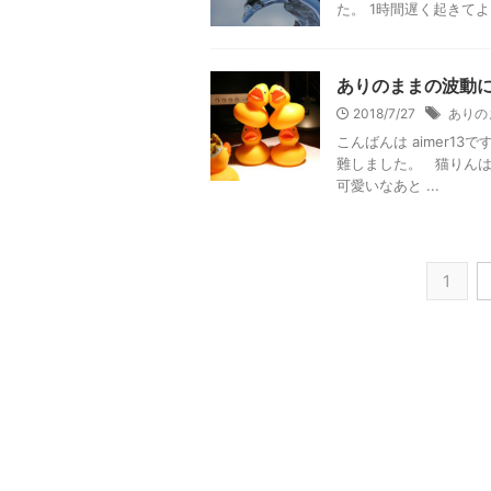
た。 1時間遅く起きてよ
ありのままの波動
2018/7/27
ありの
こんばんは aimer1
難しました。 猫りんは
可愛いなあと ...
1