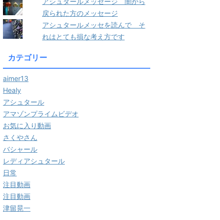
アシュタールメッセージ 闇から
戻られた方のメッセージ
アシュタールメッセを読んで そ
れはとても損な考え方です
カテゴリー
aimer13
Healy
アシュタール
アマゾンプライムビデオ
お気に入り動画
さくやさん
バシャール
レディアシュタール
日常
注目動画
注目動画
津留晃一