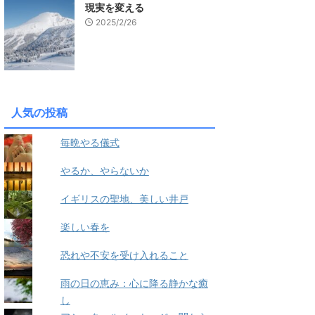
現実を変える
2025/2/26
人気の投稿
毎晩やる儀式
やるか、やらないか
イギリスの聖地、美しい井戸
楽しい春を
恐れや不安を受け入れること
雨の日の恵み：心に降る静かな癒
し