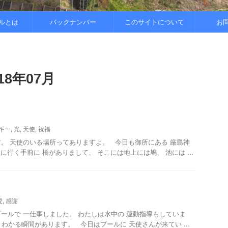
..
.
を整えると
ルとは
バックナンバー
このサイトについて
お
8年07月
ギー
,
光
,
天使
,
祝福
3です。 天使のいる場所ってありますよ。 今日も御所にある 厳島神
行く手前に 橋がありまして、 そこには地上には鳩、 池には ...
愛
,
感謝
日もプールで 一仕事しました。 わたしは水中の 運動指導もしていま
 わかる瞬間があります。 今日はプールに 天使さんが来てい ...