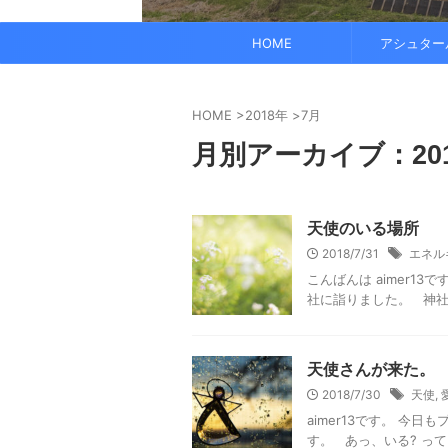
でも、どこかで希望を感じる——そんな .
なくて だらだら ...
くに何人か使っている人がいれば、 体 ..
す。 これにより、エネルギーバランス
されています。 また、オーラ分析 ...
HOME
アシュター
HOME
>
2018年
>
7月
月別アーカイブ：201
天使のいる場所
2018/7/31
エネル
こんばんは aimer1
社に詣りました。 神社に
天使さんが来た。
2018/7/30
天使
,
aimer13です。 今
す。 あっ、いる? って