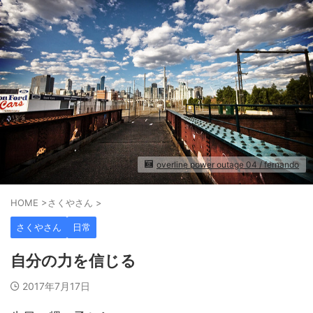
overline power outage 04 / fernando
HOME
>
さくやさん
>
さくやさん
日常
自分の力を信じる
2017年7月17日