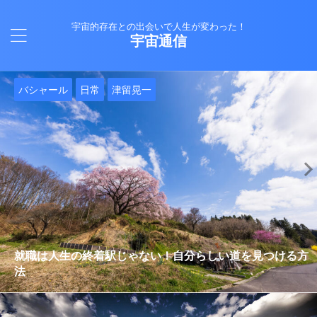
宇宙的存在との出会いで人生が変わった！
宇宙通信
日常
バシャール
Healy
バシャール
日常
日常
Healy
日常
Healy
日常
津留晃一
日常
日常
日常
日常
日常
津留晃一
津留晃一
就職は人生の終着駅じゃない！自分らしい道を見つける方
ヒーリーを買うべきか迷っているあなたへ。実際に使って
雨の日の恵み：心に降る静かな癒し
法
みた感想と注意点
エネルギーの法則 〜最近どハマりしていました〜
現実を変える
今、ここにいること
もしかしてだけどHealy（量子波動調整器）のせいなの？
iPad 第10世代買いました
久し振りにHealy（ヒーリー）量子波動調整器について
大谷さんの通訳、水原さんの解雇に思う