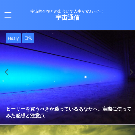
宇宙的存在との出会いで人生が変わった！
宇宙通信
日常
バシャール
Healy
バシャール
日常
日常
Healy
日常
Healy
日常
津留晃一
日常
日常
日常
日常
日常
津留晃一
津留晃一
就職は人生の終着駅じゃない！自分らしい道を見つける方
ヒーリーを買うべきか迷っているあなたへ。実際に使って
雨の日の恵み：心に降る静かな癒し
法
みた感想と注意点
エネルギーの法則 〜最近どハマりしていました〜
現実を変える
今、ここにいること
もしかしてだけどHealy（量子波動調整器）のせいなの？
iPad 第10世代買いました
久し振りにHealy（ヒーリー）量子波動調整器について
大谷さんの通訳、水原さんの解雇に思う