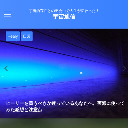
宇宙的存在との出会いで人生が変わった！
宇宙通信
日常
バシャール
Healy
バシャール
日常
日常
Healy
日常
Healy
日常
津留晃一
日常
日常
日常
日常
日常
津留晃一
津留晃一
就職は人生の終着駅じゃない！自分らしい道を見つける方
ヒーリーを買うべきか迷っているあなたへ。実際に使って
雨の日の恵み：心に降る静かな癒し
法
みた感想と注意点
エネルギーの法則 〜最近どハマりしていました〜
現実を変える
今、ここにいること
もしかしてだけどHealy（量子波動調整器）のせいなの？
iPad 第10世代買いました
久し振りにHealy（ヒーリー）量子波動調整器について
大谷さんの通訳、水原さんの解雇に思う