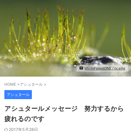
MicroForestONE / pcaille
HOME
>
アシュタール
>
アシュタール
アシュタールメッセージ 努力するから
疲れるのです
2017年5月28日