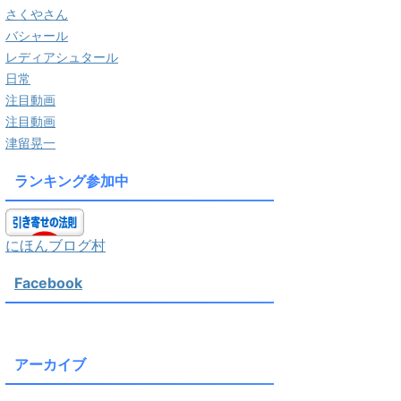
さくやさん
バシャール
レディアシュタール
日常
注目動画
注目動画
津留晃一
ランキング参加中
にほんブログ村
Facebook
アーカイブ