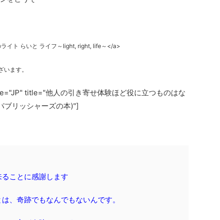
ナミのライト らいと ライフ～light, right, life～</a>
ざいます。
" locale="JP" title="他人の引き寄せ体験ほど役に立つものはな
パブリッシャーズの本)"]
来ることに感謝します
とは、奇跡でもなんでもないんです。