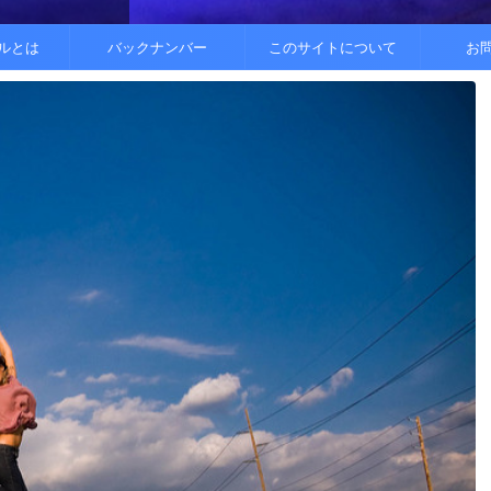
..
.
を整えると
ルとは
バックナンバー
このサイトについて
お