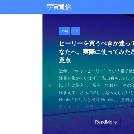
宇宙通信
日常
バシャール
Healy
バシャール
日常
日常
Healy
日常
Healy
日常
津留晃一
日常
日常
日常
日常
日常
津留晃一
津留晃一
雨の日の恵み：心に降る静
就職は人生の終着駅じゃな
ヒーリーを買うべきか迷っ
エネルギーの法則 〜最近ど
現実を変える
今、ここにいること
もしかしてだけどHealy（
iPad 第10世代買いました
久し振りにHealy（ヒーリ
大谷さんの通訳、水原さん
らしい道を見つける方法
なたへ。実際に使ってみた
していました〜
調整器）のせいなの？
波動調整器について
思う
雨の音を聞いたことはありますか？ 窓
最近疲れ気味です。 というのも、現実
２０２５年あけましておめでとうござい
アマゾンのブラックフライデー Ipad
意点
く優しい音、屋根を打つリズミカルな音
結構悩むんですよね。 自分の理想の姿
年もよろしくお願い致します。 とはい
いましたね。 ということで第１０世代
激しい花粉と黄砂の季節に考えたこと・
最近、めちゃくちゃYouTubeやSNS
ちょっと前に 最近ヒーリー（Healy）
久しぶりにHealy（ヒーリー）量子波
ちょっとびっくりしました。 多分今、
地面に落ちる繊細な音。 それぞれが奏
と、 今、全然そうなっていない。 地位
正月という感覚はありませんね。 いつ
入してしまいました。 これで今まで使
の花粉、そして黄砂ヤバくないですか？
ですが、 気づいたら政治とか社会問題
なー みたいなブログを書いたと思います。
いて触れてみる。 こちら小さい割には
な通訳だと思う水原さんが解雇された
近年、Healy（ヒーリー）という量子
ニーは、 私たちの心に特別な空間を作
い。お金もない。自由もない（笑） で
が明けて、 いつの間にか過ぎ去っていく
ipad Pro(初代）とはおさらばです。 
して、目をゴロゴロさせながら、くし
ばかり見ていました。 特にトランプの発
とは Healyはドイツで研究開発され、
バイスです。 買う時も結構迷いました。
それも違法賭博か・・・ 違法かどうか
注目を集めています。 私自身もこのデ
れます。 雨は大地だけでなく、心も潤
まにそれでもいいわと思える時もあるん
書くと、新年から暗いかな（笑） まあ
たわけでもなく、iPad自体はほとんど
日々。 朝起きたときから、鼻水との格
悪行、財務省解体、１０３万円の壁な
新の人工知能を利用した 健康をサポー
やっぱり限られた人生 波動を良くして
賭博が原因で解雇とは・・・ とっても
以上前に購入し、所有しており、 その
となく、 降り続ける雨を眺めていました
んなことは問題じゃなくて、 今ここに
歳をとったということでしょう。 昨年
ったので 変えなくても良かったのですが
ます。 先日、電車の中で、目を真っ赤
別にそれを見て何かが解決できるわけ
です。 弱い電気パルスを使用して体を
を送りたいじゃないですか。 だから、
分は特に野球が好きとか 大谷さんが好
踏まえて、さらに詳しくお伝えしたい
予定していた釣りができなくなり、少
ことだけで幸せという時がある。 それ
しくてきつかったのですが、 年始は暇
す（笑） こういうの重要ですよね。 
ィッシュを使い果たした私。 周りの人
に、 どんどんハマってしまいました。
スのとれた状態にする、 周波数応用の
は仕方ないし 試してみないとわからな
わけではないし、 水原さんに思い入れ
Healyの仕組みと機能 Healyは、微弱
ました。 でも、温かいコーヒーを入れ、
うときかといえば 今ここにいる時 今に
と思うことはありますよね。 自分は今
からやるというノリ。 実際変えてみてU
ような状態で、まるで「花粉症戦争」
自分の心のモヤモヤを代弁してくれる
基づいて設計された小型の電子デバイス
ました。 それでです。 一年ぐらいはほ
でもない。 でもねえ・・・ 今の水原
数を用いて、 心身のバランスを整える
って雨景色を眺めていると、不思議と
今を楽しんでいるとき。 先日ワカサギ
ているのか？ 我々の現実は今ここだけ
子はすごくいい。 Lightningの呪縛か
そんな辛い朝、ふと考えました。 この
でしょうか？ つい次々と見てしまうの
胞レベルで人体を調整し、健康的な生
っていたのはいたのですが、 やはり実感
を考えるとなんかつらい。 というのも
としたウェアラブルデバイスです。 専
てきたのです。 雨は自然界の浄化装置で
ました。 氷に穴をあけて糸を垂らすやつ。 &
が、 未来を見ちゃったり、過去を悔んだり
のだけでも めちゃくちゃいい。 &n ...
戦いって、進学や就職前の気持ちに似
て、気づいたら めちゃくちゃ波動が下
します。 そうなんです。 あんまり使っ
くなっているという実感が乏しい。 こ
金を背負いながら 何とかしたいと日々
と連携し、電極を介して身体に微弱な
ReadMore
ReadMore
ReadMore
ReadMore
ReadMore
ReadMore
ReadMore
ReadMore
ReadMore
ReadMore
を洗い流し、植物に命の水を与え、空気を清
...
と。 先の見えない不安、どうしようも
した！（笑） どうして気づいたのかといえ
ん。 というのも しばらく意欲という
宗教と同じで 一人でやっているからだと
一生懸命仕事していたわけでしょ。 ...
とで、 個人の必要とする周波数を分析