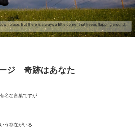
down place. But there is always a little corner that keeps flapping around.
ージ 奇跡はあなた
有名な言葉ですが
いう存在がいる