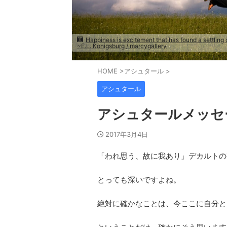
Happiness is excitement that has found a settling 
~E.L. Konigsburg / marcygallery
HOME
>
アシュタール
>
アシュタール
アシュタールメッセ
2017年3月4日
「われ思う、故に我あり」デカルトの
とっても深いですよね。
絶対に確かなことは、今ここに自分と