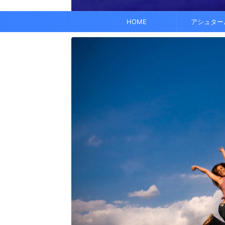
でも、どこかで希望を感じる——そんな .
なくて だらだら ...
くに何人か使っている人がいれば、 体 ..
す。 これにより、エネルギーバランス
されています。 また、オーラ分析 ...
HOME
アシュター