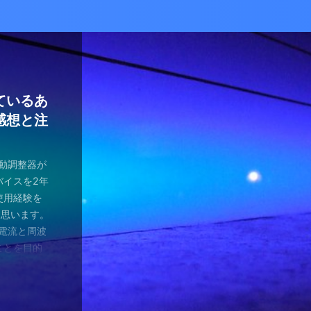
かな癒し
い！自分
ているあ
ハマり
量子波動
ー）量子
の解雇に
感想と注
ガラスを叩
とは何か？
ます。 今
が安くなって
、 そして
を考える
え、近年お
（無印）購
・・ 今年
を見ていたの
つかってない
動調整器につ
かなり有名
でるハーモ
も名誉もな
の間にか年
っていた
 マスクを
のニュース
 Healy
結構高いデ
ようです。
波動調整器が
り出してく
もねぇ、 た
。 なんて
特に困ってい
ゃみと戦う
言やDSの
製造された最
 でもねぇ
は別として
バイスを2年
す 今日は何
です。 そ
、それだけ
使っていなか
闘が始まり
ど・・・・。
トする製品
豊かな人生
つらい。 自
使用経験を
。 最初は
生きている
末は結構忙
、 気分で
にして、テ
ではないの
よりバラン
多少の投資
きというな
と思います。
し残念に思い
は、どうい
。 暇になる
気分が乗った
たちも同じ
 なんだか、
アイデアに
いと購入し
があるわけ
な電流と周波
 窓辺に座
集中して、
ここを生き
SBーC端
の真っ只中。
感じがするの
です。 細
どほどに使
さんの気持ち
ことを目的
心が落ち着い
釣りに行き
なのです
ら解放される
花粉症との
です。 そし
活をサポート
がね。 良
、多額の借
用のアプリ
す。 土埃
nb ...
 &nbsp
ているな、
がっていま
ていませ
れ、たぶん
思いながら
電流を流すこ
 ...
ない状況、
ば ...
か、やる気が
思う。 近
・適用しま