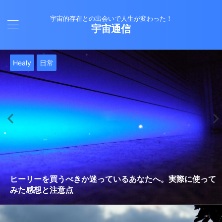
宇宙的存在との出会いで人生が変わった！
宇宙通信
日常
バシャール
Healy
バシャール
日常
日常
Healy
日常
Healy
日常
津留晃一
日常
日常
日常
日常
日常
津留晃一
津留晃一
就職は人生の終着駅じゃない！自分らしい道を見つける方
ヒーリーを買うべきか迷っているあなたへ。実際に使って
雨の日の恵み：心に降る静かな癒し
法
みた感想と注意点
エネルギーの法則 〜最近どハマりしていました〜
現実を変える
今、ここにいること
もしかしてだけどHealy（量子波動調整器）のせいなの？
iPad 第10世代買いました
久し振りにHealy（ヒーリー）量子波動調整器について
大谷さんの通訳、水原さんの解雇に思う