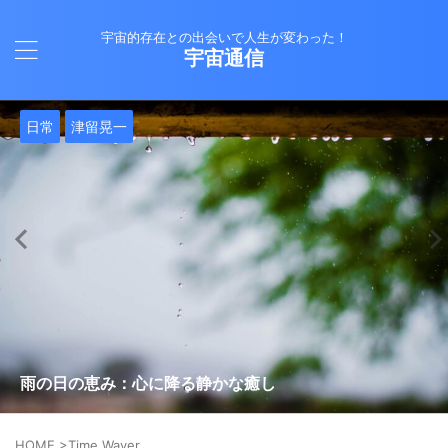
宇宙的存在との出会いで人生が変わった！
宇宙通信
日常
バシャール
Healy
バシャール
日常
日常
Healy
日常
Healy
日常
津留晃一
日常
日常
日常
日常
日常
津留晃一
津留晃一
就職は人生の終着駅じゃない！自分らしい道を見つける方
ヒーリーを買うべきか迷っているあなたへ。実際に使って
雨の日の恵み：心に降る静かな癒し
法
みた感想と注意点
エネルギーの法則 〜最近どハマりしていました〜
現実を変える
今、ここにいること
もしかしてだけどHealy（量子波動調整器）のせいなの？
iPad 第10世代買いました
久し振りにHealy（ヒーリー）量子波動調整器について
大谷さんの通訳、水原さんの解雇に思う
HOME
>
Time Waver