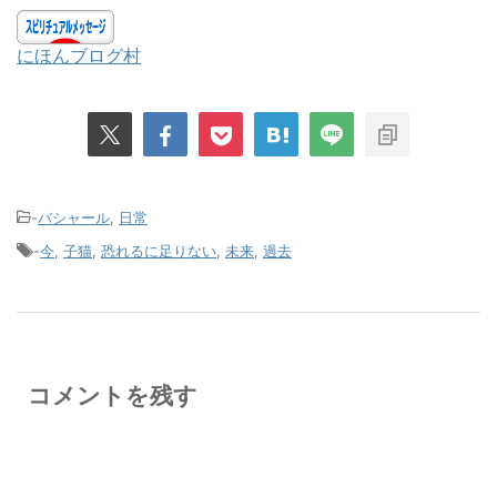
にほんブログ村
-
バシャール
,
日常
-
今
,
子猫
,
恐れるに足りない
,
未来
,
過去
コメントを残す