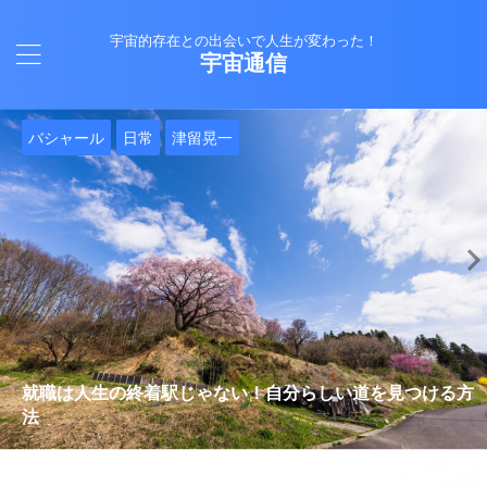
宇宙的存在との出会いで人生が変わった！
宇宙通信
日常
バシャール
Healy
バシャール
日常
日常
Healy
日常
Healy
日常
津留晃一
日常
日常
日常
日常
日常
津留晃一
津留晃一
就職は人生の終着駅じゃない！自分らしい道を見つける方
ヒーリーを買うべきか迷っているあなたへ。実際に使って
雨の日の恵み：心に降る静かな癒し
法
みた感想と注意点
エネルギーの法則 〜最近どハマりしていました〜
現実を変える
今、ここにいること
もしかしてだけどHealy（量子波動調整器）のせいなの？
iPad 第10世代買いました
久し振りにHealy（ヒーリー）量子波動調整器について
大谷さんの通訳、水原さんの解雇に思う