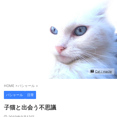
Cat / macle
HOME
>
バシャール
>
バシャール
日常
子猫と出会う不思議
2019年9月13日