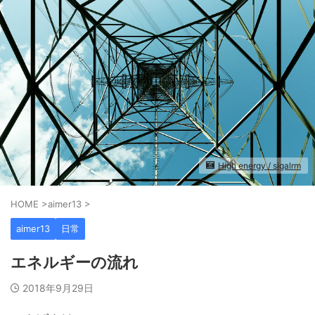
High energy / sigalrm
HOME
>
aimer13
>
aimer13
日常
エネルギーの流れ
2018年9月29日