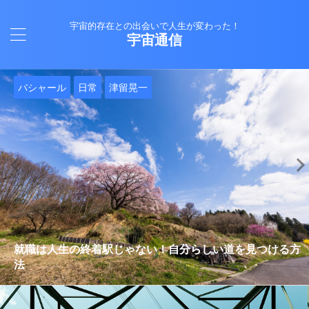
宇宙的存在との出会いで人生が変わった！
宇宙通信
日常
バシャール
Healy
バシャール
日常
日常
Healy
日常
Healy
日常
津留晃一
日常
日常
日常
日常
日常
津留晃一
津留晃一
就職は人生の終着駅じゃない！自分らしい道を見つける方
ヒーリーを買うべきか迷っているあなたへ。実際に使って
雨の日の恵み：心に降る静かな癒し
法
みた感想と注意点
エネルギーの法則 〜最近どハマりしていました〜
現実を変える
今、ここにいること
もしかしてだけどHealy（量子波動調整器）のせいなの？
iPad 第10世代買いました
久し振りにHealy（ヒーリー）量子波動調整器について
大谷さんの通訳、水原さんの解雇に思う