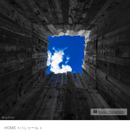
hope / figophilm
HOME
>
バシャール
>