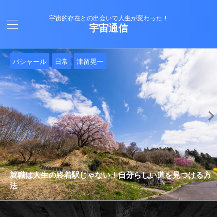
宇宙的存在との出会いで人生が変わった！
宇宙通信
日常
バシャール
Healy
バシャール
日常
日常
Healy
日常
Healy
日常
津留晃一
日常
日常
日常
日常
日常
津留晃一
津留晃一
就職は人生の終着駅じゃない！自分らしい道を見つける方
ヒーリーを買うべきか迷っているあなたへ。実際に使って
雨の日の恵み：心に降る静かな癒し
法
みた感想と注意点
エネルギーの法則 〜最近どハマりしていました〜
現実を変える
今、ここにいること
もしかしてだけどHealy（量子波動調整器）のせいなの？
iPad 第10世代買いました
久し振りにHealy（ヒーリー）量子波動調整器について
大谷さんの通訳、水原さんの解雇に思う