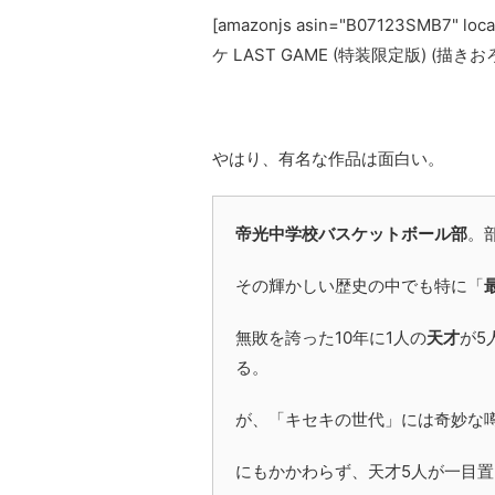
[amazonjs asin="B07123SMB7" l
ケ LAST GAME (特装限定版) (描きお
やはり、有名な作品は面白い。
帝光中学校バスケットボール部
。
その輝かしい歴史の中でも特に「
無敗を誇った10年に1人の
天才
が5
る。
が、「キセキの世代」には奇妙な
にもかかわらず、天才5人が一目置