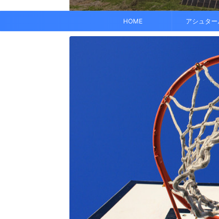
でも、どこかで希望を感じる——そんな .
なくて だらだら ...
くに何人か使っている人がいれば、 体 ..
す。 これにより、エネルギーバランス
されています。 また、オーラ分析 ...
HOME
アシュター