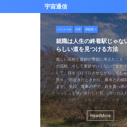
宇宙通信
日常
バシャール
Healy
バシャール
日常
日常
Healy
日常
Healy
日常
津留晃一
日常
日常
日常
日常
日常
津留晃一
津留晃一
雨の日の恵み：心に降る静
就職は人生の終着駅じゃな
ヒーリーを買うべきか迷っ
エネルギーの法則 〜最近ど
現実を変える
今、ここにいること
もしかしてだけどHealy（
iPad 第10世代買いました
久し振りにHealy（ヒーリ
大谷さんの通訳、水原さん
らしい道を見つける方法
なたへ。実際に使ってみた
していました〜
調整器）のせいなの？
波動調整器について
思う
雨の音を聞いたことはありますか？ 窓
最近疲れ気味です。 というのも、現実
２０２５年あけましておめでとうござい
アマゾンのブラックフライデー Ipad
意点
く優しい音、屋根を打つリズミカルな音
結構悩むんですよね。 自分の理想の姿
年もよろしくお願い致します。 とはい
いましたね。 ということで第１０世代
激しい花粉と黄砂の季節に考えたこと・
最近、めちゃくちゃYouTubeやSNS
ちょっと前に 最近ヒーリー（Healy）
久しぶりにHealy（ヒーリー）量子波
ちょっとびっくりしました。 多分今、
地面に落ちる繊細な音。 それぞれが奏
と、 今、全然そうなっていない。 地位
正月という感覚はありませんね。 いつ
入してしまいました。 これで今まで使
の花粉、そして黄砂ヤバくないですか？
ですが、 気づいたら政治とか社会問題
なー みたいなブログを書いたと思います。
いて触れてみる。 こちら小さい割には
な通訳だと思う水原さんが解雇された
近年、Healy（ヒーリー）という量子
ニーは、 私たちの心に特別な空間を作
い。お金もない。自由もない（笑） で
が明けて、 いつの間にか過ぎ去っていく
ipad Pro(初代）とはおさらばです。 
して、目をゴロゴロさせながら、くし
ばかり見ていました。 特にトランプの発
とは Healyはドイツで研究開発され、
バイスです。 買う時も結構迷いました。
それも違法賭博か・・・ 違法かどうか
注目を集めています。 私自身もこのデ
れます。 雨は大地だけでなく、心も潤
まにそれでもいいわと思える時もあるん
書くと、新年から暗いかな（笑） まあ
たわけでもなく、iPad自体はほとんど
日々。 朝起きたときから、鼻水との格
悪行、財務省解体、１０３万円の壁な
新の人工知能を利用した 健康をサポー
やっぱり限られた人生 波動を良くして
賭博が原因で解雇とは・・・ とっても
以上前に購入し、所有しており、 その
となく、 降り続ける雨を眺めていました
んなことは問題じゃなくて、 今ここに
歳をとったということでしょう。 昨年
ったので 変えなくても良かったのですが
ます。 先日、電車の中で、目を真っ赤
別にそれを見て何かが解決できるわけ
です。 弱い電気パルスを使用して体を
を送りたいじゃないですか。 だから、
分は特に野球が好きとか 大谷さんが好
踏まえて、さらに詳しくお伝えしたい
予定していた釣りができなくなり、少
ことだけで幸せという時がある。 それ
しくてきつかったのですが、 年始は暇
す（笑） こういうの重要ですよね。 
ィッシュを使い果たした私。 周りの人
に、 どんどんハマってしまいました。
スのとれた状態にする、 周波数応用の
は仕方ないし 試してみないとわからな
わけではないし、 水原さんに思い入れ
Healyの仕組みと機能 Healyは、微弱
ました。 でも、温かいコーヒーを入れ、
うときかといえば 今ここにいる時 今に
と思うことはありますよね。 自分は今
からやるというノリ。 実際変えてみてU
ような状態で、まるで「花粉症戦争」
自分の心のモヤモヤを代弁してくれる
基づいて設計された小型の電子デバイス
ました。 それでです。 一年ぐらいはほ
でもない。 でもねえ・・・ 今の水原
数を用いて、 心身のバランスを整える
って雨景色を眺めていると、不思議と
今を楽しんでいるとき。 先日ワカサギ
ているのか？ 我々の現実は今ここだけ
子はすごくいい。 Lightningの呪縛か
そんな辛い朝、ふと考えました。 この
でしょうか？ つい次々と見てしまうの
胞レベルで人体を調整し、健康的な生
っていたのはいたのですが、 やはり実感
を考えるとなんかつらい。 というのも
としたウェアラブルデバイスです。 専
てきたのです。 雨は自然界の浄化装置で
ました。 氷に穴をあけて糸を垂らすやつ。 &
が、 未来を見ちゃったり、過去を悔んだり
のだけでも めちゃくちゃいい。 &n ...
戦いって、進学や就職前の気持ちに似
て、気づいたら めちゃくちゃ波動が下
します。 そうなんです。 あんまり使っ
くなっているという実感が乏しい。 こ
金を背負いながら 何とかしたいと日々
と連携し、電極を介して身体に微弱な
ReadMore
ReadMore
ReadMore
ReadMore
ReadMore
ReadMore
ReadMore
ReadMore
ReadMore
ReadMore
を洗い流し、植物に命の水を与え、空気を清
...
と。 先の見えない不安、どうしようも
した！（笑） どうして気づいたのかといえ
ん。 というのも しばらく意欲という
宗教と同じで 一人でやっているからだと
一生懸命仕事していたわけでしょ。 ...
とで、 個人の必要とする周波数を分析