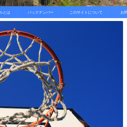
..
.
を整えると
ルとは
バックナンバー
このサイトについて
お