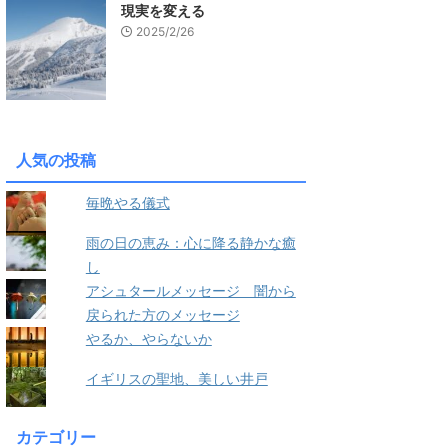
現実を変える
2025/2/26
人気の投稿
毎晩やる儀式
雨の日の恵み：心に降る静かな癒
し
アシュタールメッセージ 闇から
戻られた方のメッセージ
やるか、やらないか
イギリスの聖地、美しい井戸
カテゴリー