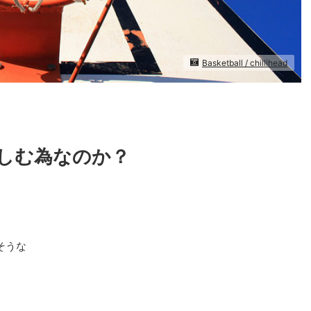
Basketball / chillihead
しむ為なのか？
そうな