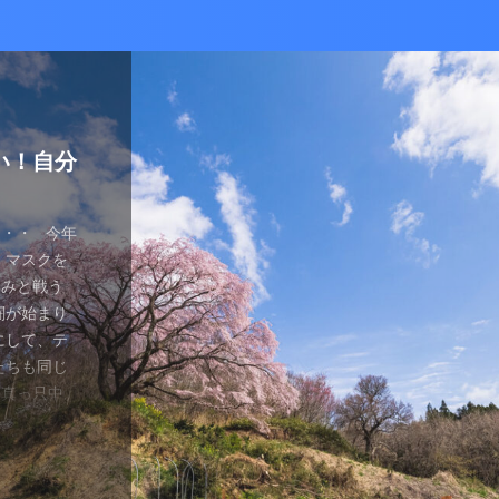
かな癒し
い！自分
ているあ
ハマり
量子波動
ー）量子
の解雇に
感想と注
ガラスを叩
とは何か？
ます。 今
が安くなって
、 そして
を考える
え、近年お
（無印）購
・・ 今年
を見ていたの
つかってない
動調整器につ
かなり有名
でるハーモ
も名誉もな
の間にか年
っていた
 マスクを
のニュース
 Healy
結構高いデ
ようです。
波動調整器が
り出してく
もねぇ、 た
。 なんて
特に困ってい
ゃみと戦う
言やDSの
製造された最
 でもねぇ
は別として
バイスを2年
す 今日は何
です。 そ
、それだけ
使っていなか
闘が始まり
ど・・・・。
トする製品
豊かな人生
つらい。 自
使用経験を
。 最初は
生きている
末は結構忙
、 気分で
にして、テ
ではないの
よりバラン
多少の投資
きというな
と思います。
し残念に思い
は、どうい
。 暇になる
気分が乗った
たちも同じ
 なんだか、
アイデアに
いと購入し
があるわけ
な電流と周波
 窓辺に座
集中して、
ここを生き
SBーC端
の真っ只中。
感じがするの
です。 細
どほどに使
さんの気持ち
ことを目的
心が落ち着い
釣りに行き
なのです
ら解放される
花粉症との
です。 そし
活をサポート
がね。 良
、多額の借
用のアプリ
す。 土埃
nb ...
 &nbsp
ているな、
がっていま
ていませ
れ、たぶん
思いながら
電流を流すこ
 ...
ない状況、
ば ...
か、やる気が
思う。 近
・適用しま