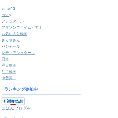
aimer13
Healy
アシュタール
アマゾンプライムビデオ
お気に入り動画
さくやさん
バシャール
レディアシュタール
日常
注目動画
注目動画
津留晃一
ランキング参加中
にほんブログ村