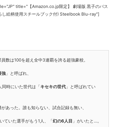
ocale="JP" title="【Amazon.co.jp限定】 劇場版 黒子のバス
ろし絵柄使用スチールブック付) Steelbook Blu-ray"]
部員数は100を超え全中3連覇を誇る超強豪校。
最強
」と呼ばれ、
人同時にいた世代は「
キセキの世代
」と呼ばれてい
噂があった。誰も知らない、試合記録も無い、
いていた選手がもう1人、「
幻の6人目
」がいたと…。