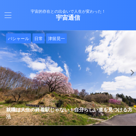
宇宙的存在との出会いで人生が変わった！
宇宙通信
日常
バシャール
Healy
バシャール
日常
日常
Healy
日常
Healy
日常
津留晃一
日常
日常
日常
日常
日常
津留晃一
津留晃一
就職は人生の終着駅じゃない！自分らしい道を見つける方
ヒーリーを買うべきか迷っているあなたへ。実際に使って
雨の日の恵み：心に降る静かな癒し
法
みた感想と注意点
エネルギーの法則 〜最近どハマりしていました〜
現実を変える
今、ここにいること
もしかしてだけどHealy（量子波動調整器）のせいなの？
iPad 第10世代買いました
久し振りにHealy（ヒーリー）量子波動調整器について
大谷さんの通訳、水原さんの解雇に思う