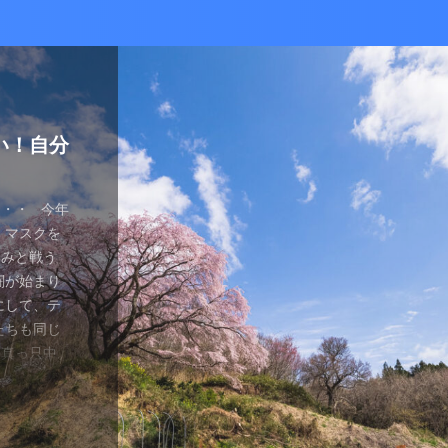
かな癒し
い！自分
ているあ
ハマり
量子波動
ー）量子
の解雇に
感想と注
ガラスを叩
とは何か？
ます。 今
が安くなって
、 そして
を考える
え、近年お
（無印）購
・・ 今年
を見ていたの
つかってない
動調整器につ
かなり有名
でるハーモ
も名誉もな
の間にか年
っていた
 マスクを
のニュース
 Healy
結構高いデ
ようです。
波動調整器が
り出してく
もねぇ、 た
。 なんて
特に困ってい
ゃみと戦う
言やDSの
製造された最
 でもねぇ
は別として
バイスを2年
す 今日は何
です。 そ
、それだけ
使っていなか
闘が始まり
ど・・・・。
トする製品
豊かな人生
つらい。 自
使用経験を
。 最初は
生きている
末は結構忙
、 気分で
にして、テ
ではないの
よりバラン
多少の投資
きというな
と思います。
し残念に思い
は、どうい
。 暇になる
気分が乗った
たちも同じ
 なんだか、
アイデアに
いと購入し
があるわけ
な電流と周波
 窓辺に座
集中して、
ここを生き
SBーC端
の真っ只中。
感じがするの
です。 細
どほどに使
さんの気持ち
ことを目的
心が落ち着い
釣りに行き
なのです
ら解放される
花粉症との
です。 そし
活をサポート
がね。 良
、多額の借
用のアプリ
す。 土埃
nb ...
 &nbsp
ているな、
がっていま
ていませ
れ、たぶん
思いながら
電流を流すこ
 ...
ない状況、
ば ...
か、やる気が
思う。 近
・適用しま