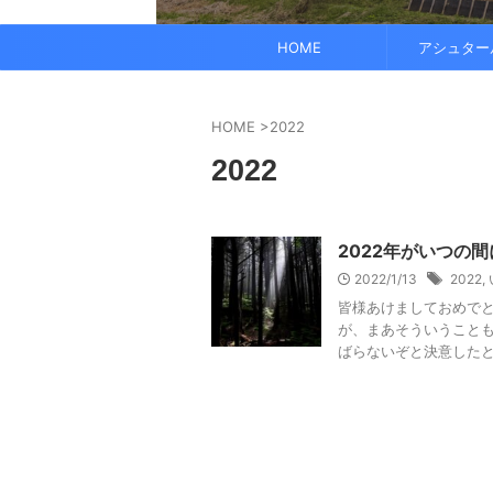
でも、どこかで希望を感じる——そんな .
なくて だらだら ...
くに何人か使っている人がいれば、 体 ..
す。 これにより、エネルギーバランス
されています。 また、オーラ分析 ...
HOME
アシュター
HOME
>
2022
2022
2022年がいつの
2022/1/13
2022
,
皆様あけましておめでと
が、まあそういうことも
ばらないぞと決意したとこ