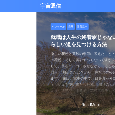
宇宙通信
日常
バシャール
Healy
バシャール
日常
日常
Healy
日常
Healy
日常
津留晃一
日常
日常
日常
日常
日常
津留晃一
津留晃一
雨の日の恵み：心に降る静
就職は人生の終着駅じゃな
ヒーリーを買うべきか迷っ
エネルギーの法則 〜最近ど
現実を変える
今、ここにいること
もしかしてだけどHealy（
iPad 第10世代買いました
久し振りにHealy（ヒーリ
大谷さんの通訳、水原さん
らしい道を見つける方法
なたへ。実際に使ってみた
していました〜
調整器）のせいなの？
波動調整器について
思う
雨の音を聞いたことはありますか？ 窓
最近疲れ気味です。 というのも、現実
２０２５年あけましておめでとうござい
アマゾンのブラックフライデー Ipad
意点
く優しい音、屋根を打つリズミカルな音
結構悩むんですよね。 自分の理想の姿
年もよろしくお願い致します。 とはい
いましたね。 ということで第１０世代
激しい花粉と黄砂の季節に考えたこと・
最近、めちゃくちゃYouTubeやSNS
ちょっと前に 最近ヒーリー（Healy）
久しぶりにHealy（ヒーリー）量子波
ちょっとびっくりしました。 多分今、
地面に落ちる繊細な音。 それぞれが奏
と、 今、全然そうなっていない。 地位
正月という感覚はありませんね。 いつ
入してしまいました。 これで今まで使
の花粉、そして黄砂ヤバくないですか？
ですが、 気づいたら政治とか社会問題
なー みたいなブログを書いたと思います。
いて触れてみる。 こちら小さい割には
な通訳だと思う水原さんが解雇された
近年、Healy（ヒーリー）という量子
ニーは、 私たちの心に特別な空間を作
い。お金もない。自由もない（笑） で
が明けて、 いつの間にか過ぎ去っていく
ipad Pro(初代）とはおさらばです。 
して、目をゴロゴロさせながら、くし
ばかり見ていました。 特にトランプの発
とは Healyはドイツで研究開発され、
バイスです。 買う時も結構迷いました。
それも違法賭博か・・・ 違法かどうか
注目を集めています。 私自身もこのデ
れます。 雨は大地だけでなく、心も潤
まにそれでもいいわと思える時もあるん
書くと、新年から暗いかな（笑） まあ
たわけでもなく、iPad自体はほとんど
日々。 朝起きたときから、鼻水との格
悪行、財務省解体、１０３万円の壁な
新の人工知能を利用した 健康をサポー
やっぱり限られた人生 波動を良くして
賭博が原因で解雇とは・・・ とっても
以上前に購入し、所有しており、 その
となく、 降り続ける雨を眺めていました
んなことは問題じゃなくて、 今ここに
歳をとったということでしょう。 昨年
ったので 変えなくても良かったのですが
ます。 先日、電車の中で、目を真っ赤
別にそれを見て何かが解決できるわけ
です。 弱い電気パルスを使用して体を
を送りたいじゃないですか。 だから、
分は特に野球が好きとか 大谷さんが好
踏まえて、さらに詳しくお伝えしたい
予定していた釣りができなくなり、少
ことだけで幸せという時がある。 それ
しくてきつかったのですが、 年始は暇
す（笑） こういうの重要ですよね。 
ィッシュを使い果たした私。 周りの人
に、 どんどんハマってしまいました。
スのとれた状態にする、 周波数応用の
は仕方ないし 試してみないとわからな
わけではないし、 水原さんに思い入れ
Healyの仕組みと機能 Healyは、微弱
ました。 でも、温かいコーヒーを入れ、
うときかといえば 今ここにいる時 今に
と思うことはありますよね。 自分は今
からやるというノリ。 実際変えてみてU
ような状態で、まるで「花粉症戦争」
自分の心のモヤモヤを代弁してくれる
基づいて設計された小型の電子デバイス
ました。 それでです。 一年ぐらいはほ
でもない。 でもねえ・・・ 今の水原
数を用いて、 心身のバランスを整える
って雨景色を眺めていると、不思議と
今を楽しんでいるとき。 先日ワカサギ
ているのか？ 我々の現実は今ここだけ
子はすごくいい。 Lightningの呪縛か
そんな辛い朝、ふと考えました。 この
でしょうか？ つい次々と見てしまうの
胞レベルで人体を調整し、健康的な生
っていたのはいたのですが、 やはり実感
を考えるとなんかつらい。 というのも
としたウェアラブルデバイスです。 専
てきたのです。 雨は自然界の浄化装置で
ました。 氷に穴をあけて糸を垂らすやつ。 &
が、 未来を見ちゃったり、過去を悔んだり
のだけでも めちゃくちゃいい。 &n ...
戦いって、進学や就職前の気持ちに似
て、気づいたら めちゃくちゃ波動が下
します。 そうなんです。 あんまり使っ
くなっているという実感が乏しい。 こ
金を背負いながら 何とかしたいと日々
と連携し、電極を介して身体に微弱な
ReadMore
ReadMore
ReadMore
ReadMore
ReadMore
ReadMore
ReadMore
ReadMore
ReadMore
ReadMore
を洗い流し、植物に命の水を与え、空気を清
...
と。 先の見えない不安、どうしようも
した！（笑） どうして気づいたのかといえ
ん。 というのも しばらく意欲という
宗教と同じで 一人でやっているからだと
一生懸命仕事していたわけでしょ。 ...
とで、 個人の必要とする周波数を分析