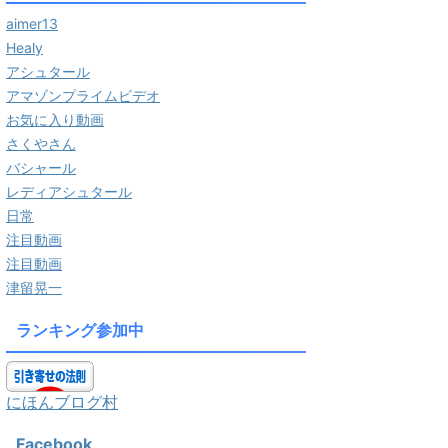
aimer13
Healy
アシュタール
アマゾンプライムビデオ
お気に入り動画
さくやさん
バシャール
レディアシュタール
日常
注目動画
注目動画
津留晃一
ランキング参加中
にほんブログ村
Facebook