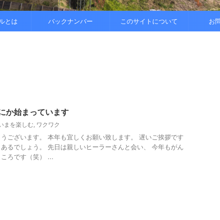
..
.
を整えると
ルとは
バックナンバー
このサイトについて
お
間にか始まっています
いまを楽しむ
,
ワクワク
うございます。 本年も宜しくお願い致します。 遅いご挨拶です
あるでしょう。 先日は親しいヒーラーさんと会い、 今年もがん
ろです（笑） ...