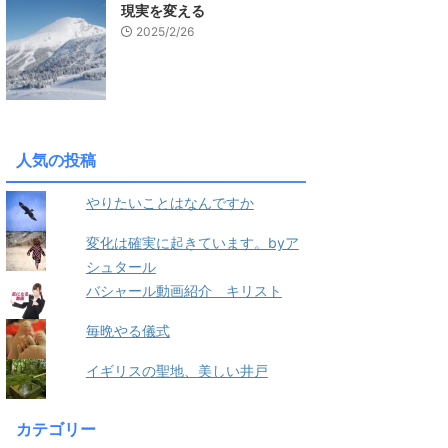
現実を変える
2025/2/26
人気の投稿
やりたいことはなんですか
変化は確実に起きています。byア
シュタール
バシャール動画紹介 キリスト
毎晩やる儀式
イギリスの聖地、美しい井戸
カテゴリー