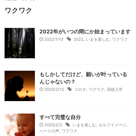
ワクワク
2022年がいつの間にか始まっています
2022/1/13
2022
,
いまを楽しむ
,
ワクワク
もしかしてだけど、願いが叶っている
んじゃないの？
2020/3/13
コロナ
,
ワクワク
,
高校入学
すべて完璧な自分
2020/2/3
いまを楽しむ
,
セルフイメージ
,
ハートの声
,
ワクワク