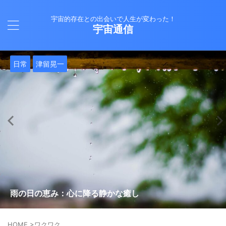
宇宙的存在との出会いで人生が変わった！
宇宙通信
日常
バシャール
Healy
バシャール
日常
日常
Healy
日常
Healy
日常
津留晃一
日常
日常
日常
日常
日常
津留晃一
津留晃一
就職は人生の終着駅じゃない！自分らしい道を見つける方
ヒーリーを買うべきか迷っているあなたへ。実際に使って
雨の日の恵み：心に降る静かな癒し
法
みた感想と注意点
エネルギーの法則 〜最近どハマりしていました〜
現実を変える
今、ここにいること
もしかしてだけどHealy（量子波動調整器）のせいなの？
iPad 第10世代買いました
久し振りにHealy（ヒーリー）量子波動調整器について
大谷さんの通訳、水原さんの解雇に思う
HOME
>
ワクワク