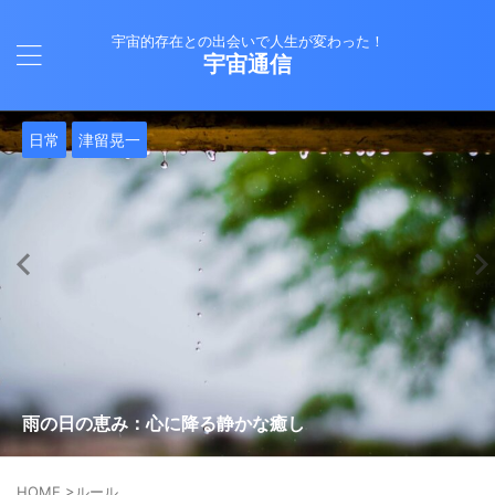
宇宙的存在との出会いで人生が変わった！
宇宙通信
日常
バシャール
Healy
バシャール
日常
日常
Healy
日常
Healy
日常
津留晃一
日常
日常
日常
日常
日常
津留晃一
津留晃一
就職は人生の終着駅じゃない！自分らしい道を見つける方
ヒーリーを買うべきか迷っているあなたへ。実際に使って
雨の日の恵み：心に降る静かな癒し
法
みた感想と注意点
エネルギーの法則 〜最近どハマりしていました〜
現実を変える
今、ここにいること
もしかしてだけどHealy（量子波動調整器）のせいなの？
iPad 第10世代買いました
久し振りにHealy（ヒーリー）量子波動調整器について
大谷さんの通訳、水原さんの解雇に思う
HOME
>
ルール