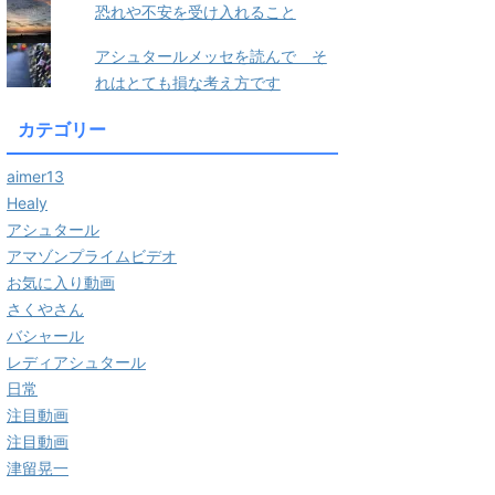
恐れや不安を受け入れること
アシュタールメッセを読んで そ
れはとても損な考え方です
カテゴリー
aimer13
Healy
アシュタール
アマゾンプライムビデオ
お気に入り動画
さくやさん
バシャール
レディアシュタール
日常
注目動画
注目動画
津留晃一