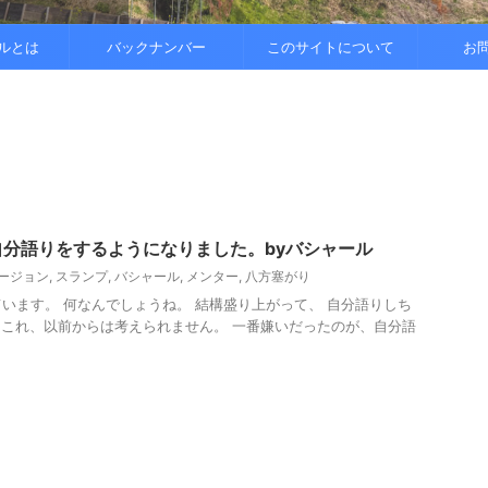
..
.
を整えると
ルとは
バックナンバー
このサイトについて
お
分語りをするようになりました。byバシャール
ージョン
,
スランプ
,
バシャール
,
メンター
,
八方塞がり
います。 何なんでしょうね。 結構盛り上がって、 自分語りしち
これ、以前からは考えられません。 一番嫌いだったのが、自分語