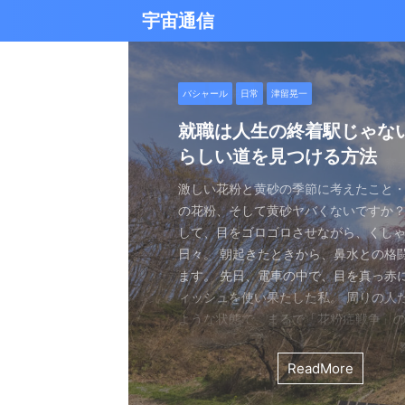
宇宙通信
日常
バシャール
Healy
バシャール
日常
日常
Healy
日常
Healy
日常
津留晃一
日常
日常
日常
日常
日常
津留晃一
津留晃一
雨の日の恵み：心に降る静
就職は人生の終着駅じゃな
ヒーリーを買うべきか迷っ
エネルギーの法則 〜最近ど
現実を変える
今、ここにいること
もしかしてだけどHealy（
iPad 第10世代買いました
久し振りにHealy（ヒーリ
大谷さんの通訳、水原さん
らしい道を見つける方法
なたへ。実際に使ってみた
していました〜
調整器）のせいなの？
波動調整器について
思う
雨の音を聞いたことはありますか？ 窓
最近疲れ気味です。 というのも、現実
２０２５年あけましておめでとうござい
アマゾンのブラックフライデー Ipad
意点
く優しい音、屋根を打つリズミカルな音
結構悩むんですよね。 自分の理想の姿
年もよろしくお願い致します。 とはい
いましたね。 ということで第１０世代
激しい花粉と黄砂の季節に考えたこと・
最近、めちゃくちゃYouTubeやSNS
ちょっと前に 最近ヒーリー（Healy）
久しぶりにHealy（ヒーリー）量子波
ちょっとびっくりしました。 多分今、
地面に落ちる繊細な音。 それぞれが奏
と、 今、全然そうなっていない。 地位
正月という感覚はありませんね。 いつ
入してしまいました。 これで今まで使
の花粉、そして黄砂ヤバくないですか？
ですが、 気づいたら政治とか社会問題
なー みたいなブログを書いたと思います。
いて触れてみる。 こちら小さい割には
な通訳だと思う水原さんが解雇された
近年、Healy（ヒーリー）という量子
ニーは、 私たちの心に特別な空間を作
い。お金もない。自由もない（笑） で
が明けて、 いつの間にか過ぎ去っていく
ipad Pro(初代）とはおさらばです。 
して、目をゴロゴロさせながら、くし
ばかり見ていました。 特にトランプの発
とは Healyはドイツで研究開発され、
バイスです。 買う時も結構迷いました。
それも違法賭博か・・・ 違法かどうか
注目を集めています。 私自身もこのデ
れます。 雨は大地だけでなく、心も潤
まにそれでもいいわと思える時もあるん
書くと、新年から暗いかな（笑） まあ
たわけでもなく、iPad自体はほとんど
日々。 朝起きたときから、鼻水との格
悪行、財務省解体、１０３万円の壁な
新の人工知能を利用した 健康をサポー
やっぱり限られた人生 波動を良くして
賭博が原因で解雇とは・・・ とっても
以上前に購入し、所有しており、 その
となく、 降り続ける雨を眺めていました
んなことは問題じゃなくて、 今ここに
歳をとったということでしょう。 昨年
ったので 変えなくても良かったのですが
ます。 先日、電車の中で、目を真っ赤
別にそれを見て何かが解決できるわけ
です。 弱い電気パルスを使用して体を
を送りたいじゃないですか。 だから、
分は特に野球が好きとか 大谷さんが好
踏まえて、さらに詳しくお伝えしたい
予定していた釣りができなくなり、少
ことだけで幸せという時がある。 それ
しくてきつかったのですが、 年始は暇
す（笑） こういうの重要ですよね。 
ィッシュを使い果たした私。 周りの人
に、 どんどんハマってしまいました。
スのとれた状態にする、 周波数応用の
は仕方ないし 試してみないとわからな
わけではないし、 水原さんに思い入れ
Healyの仕組みと機能 Healyは、微弱
ました。 でも、温かいコーヒーを入れ、
うときかといえば 今ここにいる時 今に
と思うことはありますよね。 自分は今
からやるというノリ。 実際変えてみてU
ような状態で、まるで「花粉症戦争」
自分の心のモヤモヤを代弁してくれる
基づいて設計された小型の電子デバイス
ました。 それでです。 一年ぐらいはほ
でもない。 でもねえ・・・ 今の水原
数を用いて、 心身のバランスを整える
って雨景色を眺めていると、不思議と
今を楽しんでいるとき。 先日ワカサギ
ているのか？ 我々の現実は今ここだけ
子はすごくいい。 Lightningの呪縛か
そんな辛い朝、ふと考えました。 この
でしょうか？ つい次々と見てしまうの
胞レベルで人体を調整し、健康的な生
っていたのはいたのですが、 やはり実感
を考えるとなんかつらい。 というのも
としたウェアラブルデバイスです。 専
てきたのです。 雨は自然界の浄化装置で
ました。 氷に穴をあけて糸を垂らすやつ。 &
が、 未来を見ちゃったり、過去を悔んだり
のだけでも めちゃくちゃいい。 &n ...
戦いって、進学や就職前の気持ちに似
て、気づいたら めちゃくちゃ波動が下
します。 そうなんです。 あんまり使っ
くなっているという実感が乏しい。 こ
金を背負いながら 何とかしたいと日々
と連携し、電極を介して身体に微弱な
ReadMore
ReadMore
ReadMore
ReadMore
ReadMore
ReadMore
ReadMore
ReadMore
ReadMore
ReadMore
を洗い流し、植物に命の水を与え、空気を清
...
と。 先の見えない不安、どうしようも
した！（笑） どうして気づいたのかといえ
ん。 というのも しばらく意欲という
宗教と同じで 一人でやっているからだと
一生懸命仕事していたわけでしょ。 ...
とで、 個人の必要とする周波数を分析