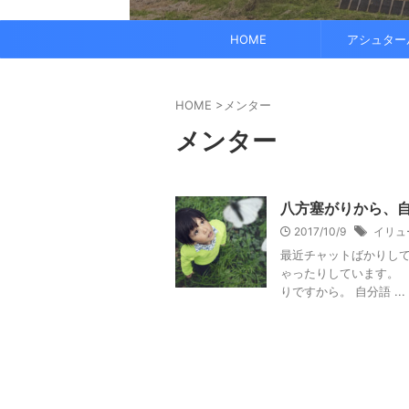
でも、どこかで希望を感じる——そんな .
なくて だらだら ...
くに何人か使っている人がいれば、 体 ..
す。 これにより、エネルギーバランス
されています。 また、オーラ分析 ...
HOME
アシュター
HOME
>
メンター
メンター
八方塞がりから、自
2017/10/9
イリュ
最近チャットばかりして
ゃったりしています。 
りですから。 自分語 ...