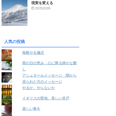
現実を変える
2025/2/26
人気の投稿
毎晩やる儀式
雨の日の恵み：心に降る静かな癒
し
アシュタールメッセージ 闇から
戻られた方のメッセージ
やるか、やらないか
イギリスの聖地、美しい井戸
楽しい春を