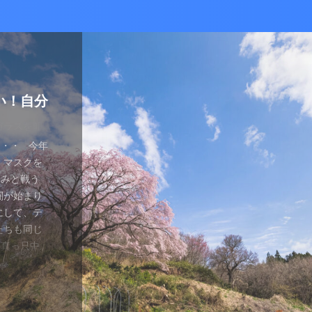
かな癒し
い！自分
ているあ
ハマり
量子波動
ー）量子
の解雇に
感想と注
ガラスを叩
とは何か？
ます。 今
が安くなって
、 そして
を考える
え、近年お
（無印）購
・・ 今年
を見ていたの
つかってない
動調整器につ
かなり有名
でるハーモ
も名誉もな
の間にか年
っていた
 マスクを
のニュース
 Healy
結構高いデ
ようです。
波動調整器が
り出してく
もねぇ、 た
。 なんて
特に困ってい
ゃみと戦う
言やDSの
製造された最
 でもねぇ
は別として
バイスを2年
す 今日は何
です。 そ
、それだけ
使っていなか
闘が始まり
ど・・・・。
トする製品
豊かな人生
つらい。 自
使用経験を
。 最初は
生きている
末は結構忙
、 気分で
にして、テ
ではないの
よりバラン
多少の投資
きというな
と思います。
し残念に思い
は、どうい
。 暇になる
気分が乗った
たちも同じ
 なんだか、
アイデアに
いと購入し
があるわけ
な電流と周波
 窓辺に座
集中して、
ここを生き
SBーC端
の真っ只中。
感じがするの
です。 細
どほどに使
さんの気持ち
ことを目的
心が落ち着い
釣りに行き
なのです
ら解放される
花粉症との
です。 そし
活をサポート
がね。 良
、多額の借
用のアプリ
す。 土埃
nb ...
 &nbsp
ているな、
がっていま
ていませ
れ、たぶん
思いながら
電流を流すこ
 ...
ない状況、
ば ...
か、やる気が
思う。 近
・適用しま