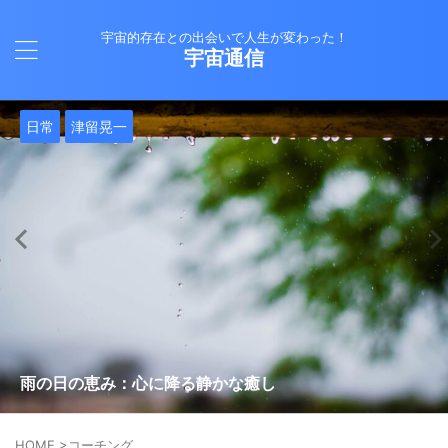
宇宙的存在との出会いで人生が変わった！
宇宙通信
日常
バシャール
Healy
バシャール
日常
日常
Healy
日常
Healy
日常
津留晃一
日常
日常
日常
日常
日常
津留晃一
津留晃一
就職は人生の終着駅じゃない！自分らしい道を見つける方
ヒーリーを買うべきか迷っているあなたへ。実際に使って
雨の日の恵み：心に降る静かな癒し
法
みた感想と注意点
エネルギーの法則 〜最近どハマりしていました〜
現実を変える
今、ここにいること
もしかしてだけどHealy（量子波動調整器）のせいなの？
iPad 第10世代買いました
久し振りにHealy（ヒーリー）量子波動調整器について
大谷さんの通訳、水原さんの解雇に思う
HOME
>
コーチング