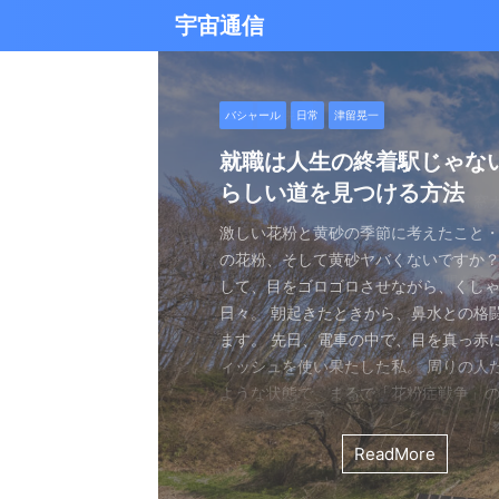
宇宙通信
日常
バシャール
Healy
バシャール
日常
日常
Healy
日常
Healy
日常
津留晃一
日常
日常
日常
日常
日常
津留晃一
津留晃一
雨の日の恵み：心に降る静
就職は人生の終着駅じゃな
ヒーリーを買うべきか迷っ
エネルギーの法則 〜最近ど
現実を変える
今、ここにいること
もしかしてだけどHealy（
iPad 第10世代買いました
久し振りにHealy（ヒーリ
大谷さんの通訳、水原さん
らしい道を見つける方法
なたへ。実際に使ってみた
していました〜
調整器）のせいなの？
波動調整器について
思う
雨の音を聞いたことはありますか？ 窓
最近疲れ気味です。 というのも、現実
２０２５年あけましておめでとうござい
アマゾンのブラックフライデー Ipad
意点
く優しい音、屋根を打つリズミカルな音
結構悩むんですよね。 自分の理想の姿
年もよろしくお願い致します。 とはい
いましたね。 ということで第１０世代
激しい花粉と黄砂の季節に考えたこと・
最近、めちゃくちゃYouTubeやSNS
ちょっと前に 最近ヒーリー（Healy）
久しぶりにHealy（ヒーリー）量子波
ちょっとびっくりしました。 多分今、
地面に落ちる繊細な音。 それぞれが奏
と、 今、全然そうなっていない。 地位
正月という感覚はありませんね。 いつ
入してしまいました。 これで今まで使
の花粉、そして黄砂ヤバくないですか？
ですが、 気づいたら政治とか社会問題
なー みたいなブログを書いたと思います。
いて触れてみる。 こちら小さい割には
な通訳だと思う水原さんが解雇された
近年、Healy（ヒーリー）という量子
ニーは、 私たちの心に特別な空間を作
い。お金もない。自由もない（笑） で
が明けて、 いつの間にか過ぎ去っていく
ipad Pro(初代）とはおさらばです。 
して、目をゴロゴロさせながら、くし
ばかり見ていました。 特にトランプの発
とは Healyはドイツで研究開発され、
バイスです。 買う時も結構迷いました。
それも違法賭博か・・・ 違法かどうか
注目を集めています。 私自身もこのデ
れます。 雨は大地だけでなく、心も潤
まにそれでもいいわと思える時もあるん
書くと、新年から暗いかな（笑） まあ
たわけでもなく、iPad自体はほとんど
日々。 朝起きたときから、鼻水との格
悪行、財務省解体、１０３万円の壁な
新の人工知能を利用した 健康をサポー
やっぱり限られた人生 波動を良くして
賭博が原因で解雇とは・・・ とっても
以上前に購入し、所有しており、 その
となく、 降り続ける雨を眺めていました
んなことは問題じゃなくて、 今ここに
歳をとったということでしょう。 昨年
ったので 変えなくても良かったのですが
ます。 先日、電車の中で、目を真っ赤
別にそれを見て何かが解決できるわけ
です。 弱い電気パルスを使用して体を
を送りたいじゃないですか。 だから、
分は特に野球が好きとか 大谷さんが好
踏まえて、さらに詳しくお伝えしたい
予定していた釣りができなくなり、少
ことだけで幸せという時がある。 それ
しくてきつかったのですが、 年始は暇
す（笑） こういうの重要ですよね。 
ィッシュを使い果たした私。 周りの人
に、 どんどんハマってしまいました。
スのとれた状態にする、 周波数応用の
は仕方ないし 試してみないとわからな
わけではないし、 水原さんに思い入れ
Healyの仕組みと機能 Healyは、微弱
ました。 でも、温かいコーヒーを入れ、
うときかといえば 今ここにいる時 今に
と思うことはありますよね。 自分は今
からやるというノリ。 実際変えてみてU
ような状態で、まるで「花粉症戦争」
自分の心のモヤモヤを代弁してくれる
基づいて設計された小型の電子デバイス
ました。 それでです。 一年ぐらいはほ
でもない。 でもねえ・・・ 今の水原
数を用いて、 心身のバランスを整える
って雨景色を眺めていると、不思議と
今を楽しんでいるとき。 先日ワカサギ
ているのか？ 我々の現実は今ここだけ
子はすごくいい。 Lightningの呪縛か
そんな辛い朝、ふと考えました。 この
でしょうか？ つい次々と見てしまうの
胞レベルで人体を調整し、健康的な生
っていたのはいたのですが、 やはり実感
を考えるとなんかつらい。 というのも
としたウェアラブルデバイスです。 専
てきたのです。 雨は自然界の浄化装置で
ました。 氷に穴をあけて糸を垂らすやつ。 &
が、 未来を見ちゃったり、過去を悔んだり
のだけでも めちゃくちゃいい。 &n ...
戦いって、進学や就職前の気持ちに似
て、気づいたら めちゃくちゃ波動が下
します。 そうなんです。 あんまり使っ
くなっているという実感が乏しい。 こ
金を背負いながら 何とかしたいと日々
と連携し、電極を介して身体に微弱な
ReadMore
ReadMore
ReadMore
ReadMore
ReadMore
ReadMore
ReadMore
ReadMore
ReadMore
ReadMore
を洗い流し、植物に命の水を与え、空気を清
...
と。 先の見えない不安、どうしようも
した！（笑） どうして気づいたのかといえ
ん。 というのも しばらく意欲という
宗教と同じで 一人でやっているからだと
一生懸命仕事していたわけでしょ。 ...
とで、 個人の必要とする周波数を分析