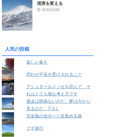
現実を変える
2025/2/26
人気の投稿
楽しい春を
恐れや不安を受け入れること
アシュタールメッセを読んで そ
れはとても損な考え方です
過去は関係ないのだ。夢は今から
見るのだ。||:3ミ
完全版の自分へと目覚める旅
プチ旅行