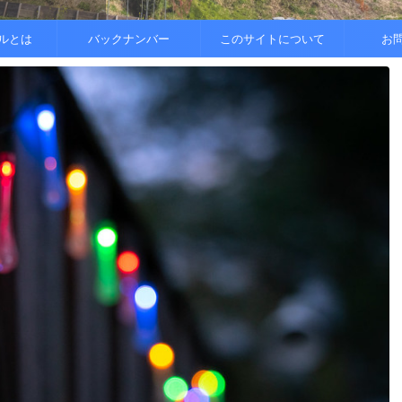
..
.
を整えると
ルとは
バックナンバー
このサイトについて
お