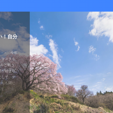
かな癒し
い！自分
ているあ
ハマり
量子波動
ー）量子
の解雇に
感想と注
ガラスを叩
とは何か？
ます。 今
が安くなって
、 そして
を考える
え、近年お
（無印）購
・・ 今年
を見ていたの
つかってない
動調整器につ
かなり有名
でるハーモ
も名誉もな
の間にか年
っていた
 マスクを
のニュース
 Healy
結構高いデ
ようです。
波動調整器が
り出してく
もねぇ、 た
。 なんて
特に困ってい
ゃみと戦う
言やDSの
製造された最
 でもねぇ
は別として
バイスを2年
す 今日は何
です。 そ
、それだけ
使っていなか
闘が始まり
ど・・・・。
トする製品
豊かな人生
つらい。 自
使用経験を
。 最初は
生きている
末は結構忙
、 気分で
にして、テ
ではないの
よりバラン
多少の投資
きというな
と思います。
し残念に思い
は、どうい
。 暇になる
気分が乗った
たちも同じ
 なんだか、
アイデアに
いと購入し
があるわけ
な電流と周波
 窓辺に座
集中して、
ここを生き
SBーC端
の真っ只中。
感じがするの
です。 細
どほどに使
さんの気持ち
ことを目的
心が落ち着い
釣りに行き
なのです
ら解放される
花粉症との
です。 そし
活をサポート
がね。 良
、多額の借
用のアプリ
す。 土埃
nb ...
 &nbsp
ているな、
がっていま
ていませ
れ、たぶん
思いながら
電流を流すこ
 ...
ない状況、
ば ...
か、やる気が
思う。 近
・適用しま