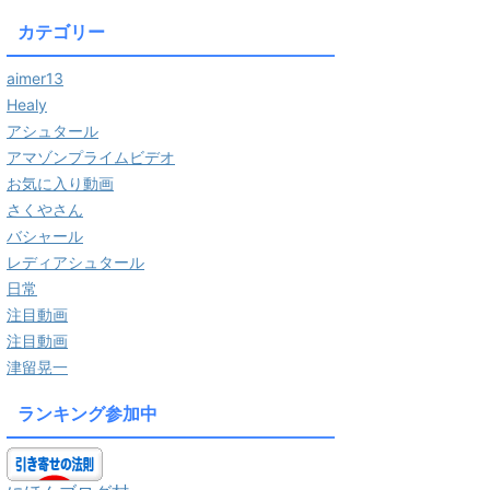
カテゴリー
aimer13
Healy
アシュタール
アマゾンプライムビデオ
お気に入り動画
さくやさん
バシャール
レディアシュタール
日常
注目動画
注目動画
津留晃一
ランキング参加中