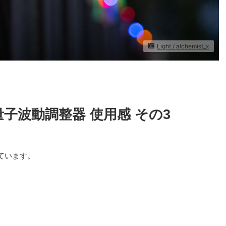
Light / alchemist_x
量子波動調整器 使用感 その3
っています。