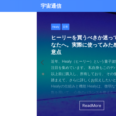
宇宙通信
日常
バシャール
Healy
バシャール
日常
日常
Healy
日常
Healy
日常
津留晃一
日常
日常
日常
日常
日常
津留晃一
津留晃一
雨の日の恵み：心に降る静
就職は人生の終着駅じゃな
ヒーリーを買うべきか迷っ
エネルギーの法則 〜最近ど
現実を変える
今、ここにいること
もしかしてだけどHealy（
iPad 第10世代買いました
久し振りにHealy（ヒーリ
大谷さんの通訳、水原さん
らしい道を見つける方法
なたへ。実際に使ってみた
していました〜
調整器）のせいなの？
波動調整器について
思う
雨の音を聞いたことはありますか？ 窓
最近疲れ気味です。 というのも、現実
２０２５年あけましておめでとうござい
アマゾンのブラックフライデー Ipad
意点
く優しい音、屋根を打つリズミカルな音
結構悩むんですよね。 自分の理想の姿
年もよろしくお願い致します。 とはい
いましたね。 ということで第１０世代
激しい花粉と黄砂の季節に考えたこと・
最近、めちゃくちゃYouTubeやSNS
ちょっと前に 最近ヒーリー（Healy）
久しぶりにHealy（ヒーリー）量子波
ちょっとびっくりしました。 多分今、
地面に落ちる繊細な音。 それぞれが奏
と、 今、全然そうなっていない。 地位
正月という感覚はありませんね。 いつ
入してしまいました。 これで今まで使
の花粉、そして黄砂ヤバくないですか？
ですが、 気づいたら政治とか社会問題
なー みたいなブログを書いたと思います。
いて触れてみる。 こちら小さい割には
な通訳だと思う水原さんが解雇された
近年、Healy（ヒーリー）という量子
ニーは、 私たちの心に特別な空間を作
い。お金もない。自由もない（笑） で
が明けて、 いつの間にか過ぎ去っていく
ipad Pro(初代）とはおさらばです。 
して、目をゴロゴロさせながら、くし
ばかり見ていました。 特にトランプの発
とは Healyはドイツで研究開発され、
バイスです。 買う時も結構迷いました。
それも違法賭博か・・・ 違法かどうか
注目を集めています。 私自身もこのデ
れます。 雨は大地だけでなく、心も潤
まにそれでもいいわと思える時もあるん
書くと、新年から暗いかな（笑） まあ
たわけでもなく、iPad自体はほとんど
日々。 朝起きたときから、鼻水との格
悪行、財務省解体、１０３万円の壁な
新の人工知能を利用した 健康をサポー
やっぱり限られた人生 波動を良くして
賭博が原因で解雇とは・・・ とっても
以上前に購入し、所有しており、 その
となく、 降り続ける雨を眺めていました
んなことは問題じゃなくて、 今ここに
歳をとったということでしょう。 昨年
ったので 変えなくても良かったのですが
ます。 先日、電車の中で、目を真っ赤
別にそれを見て何かが解決できるわけ
です。 弱い電気パルスを使用して体を
を送りたいじゃないですか。 だから、
分は特に野球が好きとか 大谷さんが好
踏まえて、さらに詳しくお伝えしたい
予定していた釣りができなくなり、少
ことだけで幸せという時がある。 それ
しくてきつかったのですが、 年始は暇
す（笑） こういうの重要ですよね。 
ィッシュを使い果たした私。 周りの人
に、 どんどんハマってしまいました。
スのとれた状態にする、 周波数応用の
は仕方ないし 試してみないとわからな
わけではないし、 水原さんに思い入れ
Healyの仕組みと機能 Healyは、微弱
ました。 でも、温かいコーヒーを入れ、
うときかといえば 今ここにいる時 今に
と思うことはありますよね。 自分は今
からやるというノリ。 実際変えてみてU
ような状態で、まるで「花粉症戦争」
自分の心のモヤモヤを代弁してくれる
基づいて設計された小型の電子デバイス
ました。 それでです。 一年ぐらいはほ
でもない。 でもねえ・・・ 今の水原
数を用いて、 心身のバランスを整える
って雨景色を眺めていると、不思議と
今を楽しんでいるとき。 先日ワカサギ
ているのか？ 我々の現実は今ここだけ
子はすごくいい。 Lightningの呪縛か
そんな辛い朝、ふと考えました。 この
でしょうか？ つい次々と見てしまうの
胞レベルで人体を調整し、健康的な生
っていたのはいたのですが、 やはり実感
を考えるとなんかつらい。 というのも
としたウェアラブルデバイスです。 専
てきたのです。 雨は自然界の浄化装置で
ました。 氷に穴をあけて糸を垂らすやつ。 &
が、 未来を見ちゃったり、過去を悔んだり
のだけでも めちゃくちゃいい。 &n ...
戦いって、進学や就職前の気持ちに似
て、気づいたら めちゃくちゃ波動が下
します。 そうなんです。 あんまり使っ
くなっているという実感が乏しい。 こ
金を背負いながら 何とかしたいと日々
と連携し、電極を介して身体に微弱な
ReadMore
ReadMore
ReadMore
ReadMore
ReadMore
ReadMore
ReadMore
ReadMore
ReadMore
ReadMore
を洗い流し、植物に命の水を与え、空気を清
...
と。 先の見えない不安、どうしようも
した！（笑） どうして気づいたのかといえ
ん。 というのも しばらく意欲という
宗教と同じで 一人でやっているからだと
一生懸命仕事していたわけでしょ。 ...
とで、 個人の必要とする周波数を分析