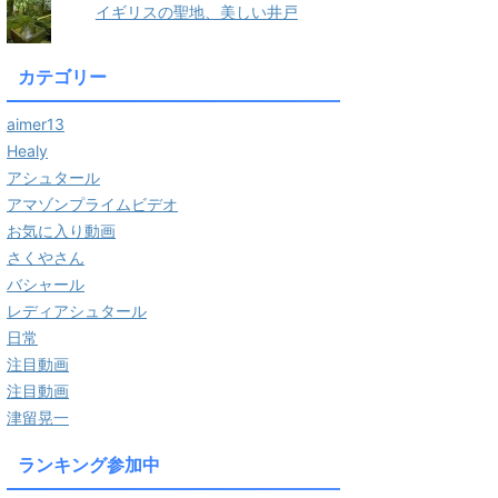
イギリスの聖地、美しい井戸
カテゴリー
aimer13
Healy
アシュタール
アマゾンプライムビデオ
お気に入り動画
さくやさん
バシャール
レディアシュタール
日常
注目動画
注目動画
津留晃一
ランキング参加中