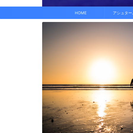
でも、どこかで希望を感じる——そんな .
なくて だらだら ...
くに何人か使っている人がいれば、 体 ..
す。 これにより、エネルギーバランス
されています。 また、オーラ分析 ...
HOME
アシュター