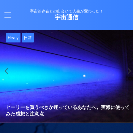
宇宙的存在との出会いで人生が変わった！
宇宙通信
日常
バシャール
Healy
バシャール
日常
日常
Healy
日常
Healy
日常
津留晃一
日常
日常
日常
日常
日常
津留晃一
津留晃一
就職は人生の終着駅じゃない！自分らしい道を見つける方
ヒーリーを買うべきか迷っているあなたへ。実際に使って
雨の日の恵み：心に降る静かな癒し
法
みた感想と注意点
エネルギーの法則 〜最近どハマりしていました〜
現実を変える
今、ここにいること
もしかしてだけどHealy（量子波動調整器）のせいなの？
iPad 第10世代買いました
久し振りにHealy（ヒーリー）量子波動調整器について
大谷さんの通訳、水原さんの解雇に思う