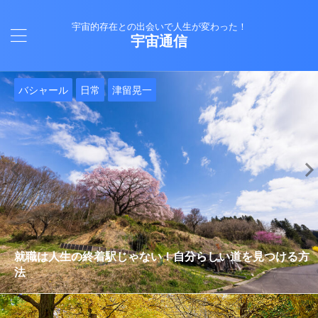
宇宙的存在との出会いで人生が変わった！
宇宙通信
日常
バシャール
Healy
バシャール
日常
日常
Healy
日常
Healy
日常
津留晃一
日常
日常
日常
日常
日常
津留晃一
津留晃一
就職は人生の終着駅じゃない！自分らしい道を見つける方
ヒーリーを買うべきか迷っているあなたへ。実際に使って
雨の日の恵み：心に降る静かな癒し
法
みた感想と注意点
エネルギーの法則 〜最近どハマりしていました〜
現実を変える
今、ここにいること
もしかしてだけどHealy（量子波動調整器）のせいなの？
iPad 第10世代買いました
久し振りにHealy（ヒーリー）量子波動調整器について
大谷さんの通訳、水原さんの解雇に思う