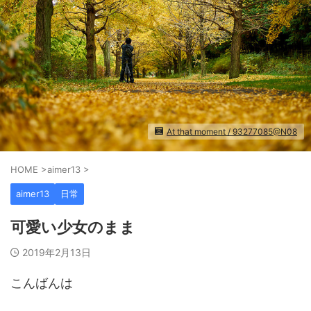
At that moment / 93277085@N08
HOME
>
aimer13
>
aimer13
日常
可愛い少女のまま
2019年2月13日
こんばんは