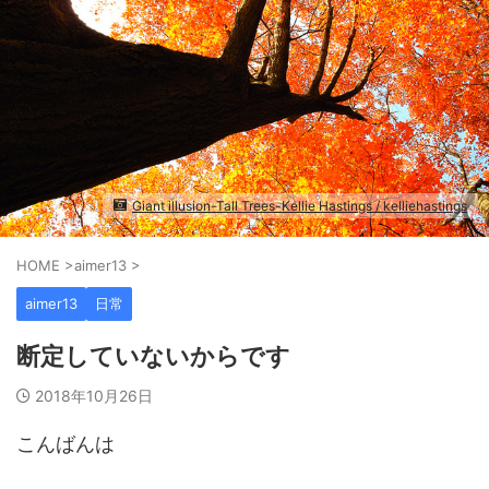
Giant illusion-Tall Trees-Kellie Hastings / kelliehastings
HOME
>
aimer13
>
aimer13
日常
断定していないからです
2018年10月26日
こんばんは