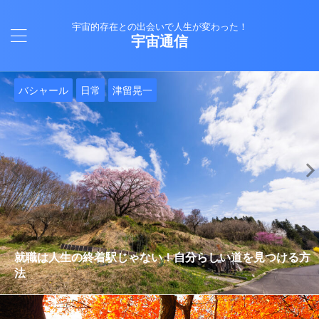
宇宙的存在との出会いで人生が変わった！
宇宙通信
日常
バシャール
Healy
バシャール
日常
日常
Healy
日常
Healy
日常
津留晃一
日常
日常
日常
日常
日常
津留晃一
津留晃一
就職は人生の終着駅じゃない！自分らしい道を見つける方
ヒーリーを買うべきか迷っているあなたへ。実際に使って
雨の日の恵み：心に降る静かな癒し
法
みた感想と注意点
エネルギーの法則 〜最近どハマりしていました〜
現実を変える
今、ここにいること
もしかしてだけどHealy（量子波動調整器）のせいなの？
iPad 第10世代買いました
久し振りにHealy（ヒーリー）量子波動調整器について
大谷さんの通訳、水原さんの解雇に思う