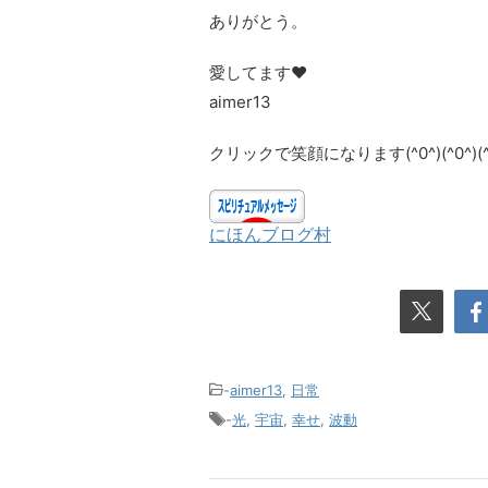
ありがとう。
愛してます❤
aimer13
クリックで笑顔になります(^0^)(^0^)(^0^
にほんブログ村
-
aimer13
,
日常
-
光
,
宇宙
,
幸せ
,
波動