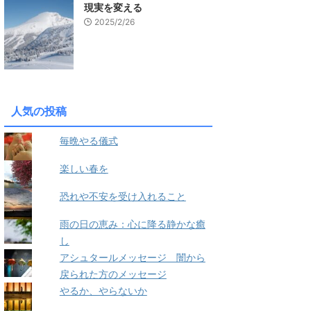
現実を変える
2025/2/26
人気の投稿
毎晩やる儀式
楽しい春を
恐れや不安を受け入れること
雨の日の恵み：心に降る静かな癒
し
アシュタールメッセージ 闇から
戻られた方のメッセージ
やるか、やらないか