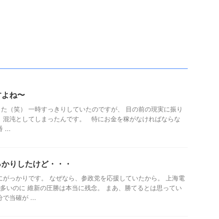
すよね〜
た（笑） 一時すっきりしていたのですが、 目の前の現実に振り
 混沌としてしまったんです。 特にお金を稼がなければならな
...
っかりしたけど・・・
にがっかりです。 なぜなら、参政党を応援していたから。 上海電
は多いのに 維新の圧勝は本当に残念。 まあ、勝てるとは思ってい
当確が ...