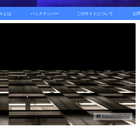
..
.
を整えると
ルとは
バックナンバー
このサイトについて
お
Space / ojbyrne