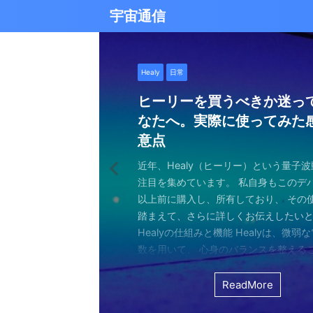
宇宙通信
日常
バシャール
Healy
バシャール
日常
日常
Healy
日常
Healy
日常
津留晃一
日常
日常
日常
日常
日常
津留晃一
津留晃一
雨の日の恵み：心に降る静
就職は人生の終着駅じゃな
ヒーリーを買うべきか迷っ
エネルギーの法則 〜最近ど
現実を変える
今、ここにいること
もしかしてだけどHealy（
iPad 第10世代買いました
久し振りにHealy（ヒーリ
大谷さんの通訳、水原さん
らしい道を見つける方法
なたへ。実際に使ってみた
していました〜
調整器）のせいなの？
波動調整器について
思う
雨の音を聞いたことはありますか？ 窓
最近疲れ気味です。 というのも、現実
２０２５年あけましておめでとうござい
アマゾンのブラックフライデー Ipad
意点
く優しい音、屋根を打つリズミカルな音
結構悩むんですよね。 自分の理想の姿
年もよろしくお願い致します。 とはい
いましたね。 ということで第１０世代
激しい花粉と黄砂の季節に考えたこと・
最近、めちゃくちゃYouTubeやSNS
ちょっと前に 最近ヒーリー（Healy）
久しぶりにHealy（ヒーリー）量子波
ちょっとびっくりしました。 多分今、
地面に落ちる繊細な音。 それぞれが奏
と、 今、全然そうなっていない。 地位
正月という感覚はありませんね。 いつ
入してしまいました。 これで今まで使
の花粉、そして黄砂ヤバくないですか？
ですが、 気づいたら政治とか社会問題
なー みたいなブログを書いたと思います。
いて触れてみる。 こちら小さい割には
な通訳だと思う水原さんが解雇された
近年、Healy（ヒーリー）という量子
ニーは、 私たちの心に特別な空間を作
い。お金もない。自由もない（笑） で
が明けて、 いつの間にか過ぎ去っていく
ipad Pro(初代）とはおさらばです。 
して、目をゴロゴロさせながら、くし
ばかり見ていました。 特にトランプの発
とは Healyはドイツで研究開発され、
バイスです。 買う時も結構迷いました。
それも違法賭博か・・・ 違法かどうか
注目を集めています。 私自身もこのデ
れます。 雨は大地だけでなく、心も潤
まにそれでもいいわと思える時もあるん
書くと、新年から暗いかな（笑） まあ
たわけでもなく、iPad自体はほとんど
日々。 朝起きたときから、鼻水との格
悪行、財務省解体、１０３万円の壁な
新の人工知能を利用した 健康をサポー
やっぱり限られた人生 波動を良くして
賭博が原因で解雇とは・・・ とっても
以上前に購入し、所有しており、 その
となく、 降り続ける雨を眺めていました
んなことは問題じゃなくて、 今ここに
歳をとったということでしょう。 昨年
ったので 変えなくても良かったのですが
ます。 先日、電車の中で、目を真っ赤
別にそれを見て何かが解決できるわけ
です。 弱い電気パルスを使用して体を
を送りたいじゃないですか。 だから、
分は特に野球が好きとか 大谷さんが好
踏まえて、さらに詳しくお伝えしたい
予定していた釣りができなくなり、少
ことだけで幸せという時がある。 それ
しくてきつかったのですが、 年始は暇
す（笑） こういうの重要ですよね。 
ィッシュを使い果たした私。 周りの人
に、 どんどんハマってしまいました。
スのとれた状態にする、 周波数応用の
は仕方ないし 試してみないとわからな
わけではないし、 水原さんに思い入れ
Healyの仕組みと機能 Healyは、微弱
ました。 でも、温かいコーヒーを入れ、
うときかといえば 今ここにいる時 今に
と思うことはありますよね。 自分は今
からやるというノリ。 実際変えてみてU
ような状態で、まるで「花粉症戦争」
自分の心のモヤモヤを代弁してくれる
基づいて設計された小型の電子デバイス
ました。 それでです。 一年ぐらいはほ
でもない。 でもねえ・・・ 今の水原
数を用いて、 心身のバランスを整える
って雨景色を眺めていると、不思議と
今を楽しんでいるとき。 先日ワカサギ
ているのか？ 我々の現実は今ここだけ
子はすごくいい。 Lightningの呪縛か
そんな辛い朝、ふと考えました。 この
でしょうか？ つい次々と見てしまうの
胞レベルで人体を調整し、健康的な生
っていたのはいたのですが、 やはり実感
を考えるとなんかつらい。 というのも
としたウェアラブルデバイスです。 専
てきたのです。 雨は自然界の浄化装置で
ました。 氷に穴をあけて糸を垂らすやつ。 &
が、 未来を見ちゃったり、過去を悔んだり
のだけでも めちゃくちゃいい。 &n ...
戦いって、進学や就職前の気持ちに似
て、気づいたら めちゃくちゃ波動が下
します。 そうなんです。 あんまり使っ
くなっているという実感が乏しい。 こ
金を背負いながら 何とかしたいと日々
と連携し、電極を介して身体に微弱な
ReadMore
ReadMore
ReadMore
ReadMore
ReadMore
ReadMore
ReadMore
ReadMore
ReadMore
ReadMore
を洗い流し、植物に命の水を与え、空気を清
...
と。 先の見えない不安、どうしようも
した！（笑） どうして気づいたのかといえ
ん。 というのも しばらく意欲という
宗教と同じで 一人でやっているからだと
一生懸命仕事していたわけでしょ。 ...
とで、 個人の必要とする周波数を分析