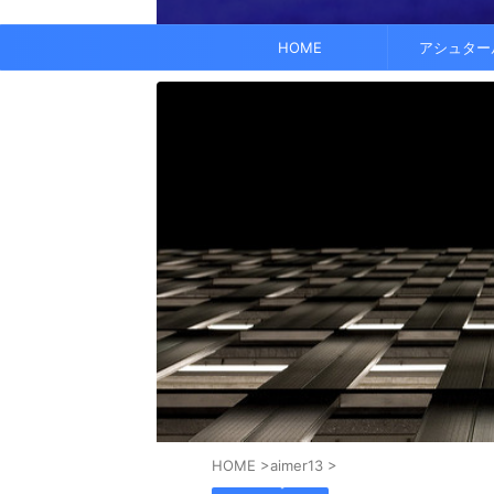
でも、どこかで希望を感じる——そんな .
なくて だらだら ...
くに何人か使っている人がいれば、 体 ..
す。 これにより、エネルギーバランス
されています。 また、オーラ分析 ...
HOME
アシュター
HOME
>
aimer13
>