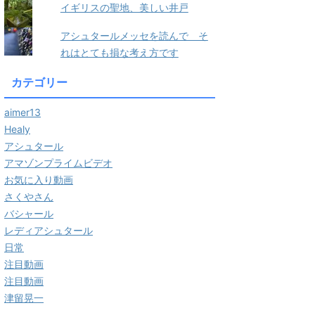
イギリスの聖地、美しい井戸
アシュタールメッセを読んで そ
れはとても損な考え方です
カテゴリー
aimer13
Healy
アシュタール
アマゾンプライムビデオ
お気に入り動画
さくやさん
バシャール
レディアシュタール
日常
注目動画
注目動画
津留晃一