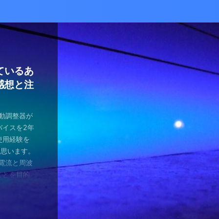
かな癒し
い！自分
ているあ
ハマり
量子波動
ー）量子
の解雇に
感想と注
ガラスを叩
とは何か？
ます。 今
が安くなって
、 そして
を考える
え、近年お
（無印）購
・・ 今年
を見ていたの
つかってない
動調整器につ
かなり有名
でるハーモ
も名誉もな
の間にか年
っていた
 マスクを
のニュース
 Healy
結構高いデ
ようです。
波動調整器が
り出してく
もねぇ、 た
。 なんて
特に困ってい
ゃみと戦う
言やDSの
製造された最
 でもねぇ
は別として
バイスを2年
す 今日は何
です。 そ
、それだけ
使っていなか
闘が始まり
ど・・・・。
トする製品
豊かな人生
つらい。 自
使用経験を
。 最初は
生きている
末は結構忙
、 気分で
にして、テ
ではないの
よりバラン
多少の投資
きというな
と思います。
し残念に思い
は、どうい
。 暇になる
気分が乗った
たちも同じ
 なんだか、
アイデアに
いと購入し
があるわけ
な電流と周波
 窓辺に座
集中して、
ここを生き
SBーC端
の真っ只中。
感じがするの
です。 細
どほどに使
さんの気持ち
ことを目的
心が落ち着い
釣りに行き
なのです
ら解放される
花粉症との
です。 そし
活をサポート
がね。 良
、多額の借
用のアプリ
す。 土埃
nb ...
 &nbsp
ているな、
がっていま
ていませ
れ、たぶん
思いながら
電流を流すこ
 ...
ない状況、
ば ...
か、やる気が
思う。 近
・適用しま