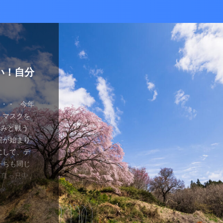
かな癒し
い！自分
ているあ
ハマり
量子波動
ー）量子
の解雇に
感想と注
ガラスを叩
とは何か？
ます。 今
が安くなって
、 そして
を考える
え、近年お
（無印）購
・・ 今年
を見ていたの
つかってない
動調整器につ
かなり有名
でるハーモ
も名誉もな
の間にか年
っていた
 マスクを
のニュース
 Healy
結構高いデ
ようです。
波動調整器が
り出してく
もねぇ、 た
。 なんて
特に困ってい
ゃみと戦う
言やDSの
製造された最
 でもねぇ
は別として
バイスを2年
す 今日は何
です。 そ
、それだけ
使っていなか
闘が始まり
ど・・・・。
トする製品
豊かな人生
つらい。 自
使用経験を
。 最初は
生きている
末は結構忙
、 気分で
にして、テ
ではないの
よりバラン
多少の投資
きというな
と思います。
し残念に思い
は、どうい
。 暇になる
気分が乗った
たちも同じ
 なんだか、
アイデアに
いと購入し
があるわけ
な電流と周波
 窓辺に座
集中して、
ここを生き
SBーC端
の真っ只中。
感じがするの
です。 細
どほどに使
さんの気持ち
ことを目的
心が落ち着い
釣りに行き
なのです
ら解放される
花粉症との
です。 そし
活をサポート
がね。 良
、多額の借
用のアプリ
す。 土埃
nb ...
 &nbsp
ているな、
がっていま
ていませ
れ、たぶん
思いながら
電流を流すこ
 ...
ない状況、
ば ...
か、やる気が
思う。 近
・適用しま