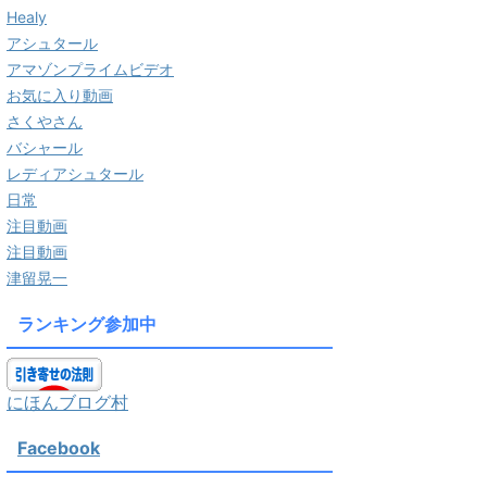
Healy
アシュタール
アマゾンプライムビデオ
お気に入り動画
さくやさん
バシャール
レディアシュタール
日常
注目動画
注目動画
津留晃一
ランキング参加中
にほんブログ村
Facebook