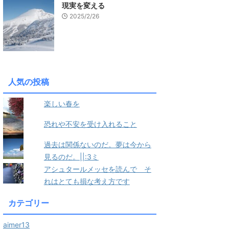
現実を変える
2025/2/26
人気の投稿
楽しい春を
恐れや不安を受け入れること
過去は関係ないのだ。夢は今から
見るのだ。||:3ミ
アシュタールメッセを読んで そ
れはとても損な考え方です
カテゴリー
aimer13