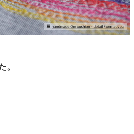
handmade Om cushion - detail / cernaovec
た。