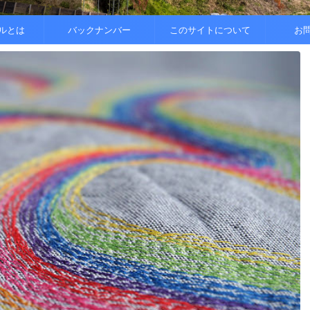
..
.
を整えると
ルとは
バックナンバー
このサイトについて
お