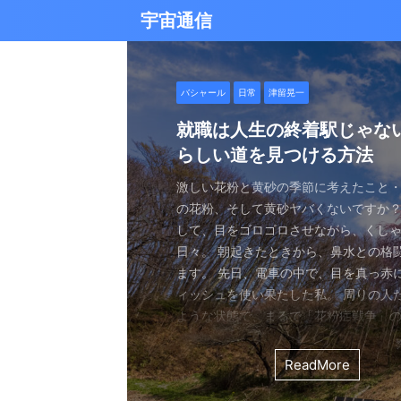
宇宙通信
日常
バシャール
Healy
バシャール
日常
日常
Healy
日常
Healy
日常
津留晃一
日常
日常
日常
日常
日常
津留晃一
津留晃一
雨の日の恵み：心に降る静
就職は人生の終着駅じゃな
ヒーリーを買うべきか迷っ
エネルギーの法則 〜最近ど
現実を変える
今、ここにいること
もしかしてだけどHealy（
iPad 第10世代買いました
久し振りにHealy（ヒーリ
大谷さんの通訳、水原さん
らしい道を見つける方法
なたへ。実際に使ってみた
していました〜
調整器）のせいなの？
波動調整器について
思う
雨の音を聞いたことはありますか？ 窓
最近疲れ気味です。 というのも、現実
２０２５年あけましておめでとうござい
アマゾンのブラックフライデー Ipad
意点
く優しい音、屋根を打つリズミカルな音
結構悩むんですよね。 自分の理想の姿
年もよろしくお願い致します。 とはい
いましたね。 ということで第１０世代
激しい花粉と黄砂の季節に考えたこと・
最近、めちゃくちゃYouTubeやSNS
ちょっと前に 最近ヒーリー（Healy）
久しぶりにHealy（ヒーリー）量子波
ちょっとびっくりしました。 多分今、
地面に落ちる繊細な音。 それぞれが奏
と、 今、全然そうなっていない。 地位
正月という感覚はありませんね。 いつ
入してしまいました。 これで今まで使
の花粉、そして黄砂ヤバくないですか？
ですが、 気づいたら政治とか社会問題
なー みたいなブログを書いたと思います。
いて触れてみる。 こちら小さい割には
な通訳だと思う水原さんが解雇された
近年、Healy（ヒーリー）という量子
ニーは、 私たちの心に特別な空間を作
い。お金もない。自由もない（笑） で
が明けて、 いつの間にか過ぎ去っていく
ipad Pro(初代）とはおさらばです。 
して、目をゴロゴロさせながら、くし
ばかり見ていました。 特にトランプの発
とは Healyはドイツで研究開発され、
バイスです。 買う時も結構迷いました。
それも違法賭博か・・・ 違法かどうか
注目を集めています。 私自身もこのデ
れます。 雨は大地だけでなく、心も潤
まにそれでもいいわと思える時もあるん
書くと、新年から暗いかな（笑） まあ
たわけでもなく、iPad自体はほとんど
日々。 朝起きたときから、鼻水との格
悪行、財務省解体、１０３万円の壁な
新の人工知能を利用した 健康をサポー
やっぱり限られた人生 波動を良くして
賭博が原因で解雇とは・・・ とっても
以上前に購入し、所有しており、 その
となく、 降り続ける雨を眺めていました
んなことは問題じゃなくて、 今ここに
歳をとったということでしょう。 昨年
ったので 変えなくても良かったのですが
ます。 先日、電車の中で、目を真っ赤
別にそれを見て何かが解決できるわけ
です。 弱い電気パルスを使用して体を
を送りたいじゃないですか。 だから、
分は特に野球が好きとか 大谷さんが好
踏まえて、さらに詳しくお伝えしたい
予定していた釣りができなくなり、少
ことだけで幸せという時がある。 それ
しくてきつかったのですが、 年始は暇
す（笑） こういうの重要ですよね。 
ィッシュを使い果たした私。 周りの人
に、 どんどんハマってしまいました。
スのとれた状態にする、 周波数応用の
は仕方ないし 試してみないとわからな
わけではないし、 水原さんに思い入れ
Healyの仕組みと機能 Healyは、微弱
ました。 でも、温かいコーヒーを入れ、
うときかといえば 今ここにいる時 今に
と思うことはありますよね。 自分は今
からやるというノリ。 実際変えてみてU
ような状態で、まるで「花粉症戦争」
自分の心のモヤモヤを代弁してくれる
基づいて設計された小型の電子デバイス
ました。 それでです。 一年ぐらいはほ
でもない。 でもねえ・・・ 今の水原
数を用いて、 心身のバランスを整える
って雨景色を眺めていると、不思議と
今を楽しんでいるとき。 先日ワカサギ
ているのか？ 我々の現実は今ここだけ
子はすごくいい。 Lightningの呪縛か
そんな辛い朝、ふと考えました。 この
でしょうか？ つい次々と見てしまうの
胞レベルで人体を調整し、健康的な生
っていたのはいたのですが、 やはり実感
を考えるとなんかつらい。 というのも
としたウェアラブルデバイスです。 専
てきたのです。 雨は自然界の浄化装置で
ました。 氷に穴をあけて糸を垂らすやつ。 &
が、 未来を見ちゃったり、過去を悔んだり
のだけでも めちゃくちゃいい。 &n ...
戦いって、進学や就職前の気持ちに似
て、気づいたら めちゃくちゃ波動が下
します。 そうなんです。 あんまり使っ
くなっているという実感が乏しい。 こ
金を背負いながら 何とかしたいと日々
と連携し、電極を介して身体に微弱な
ReadMore
ReadMore
ReadMore
ReadMore
ReadMore
ReadMore
ReadMore
ReadMore
ReadMore
ReadMore
を洗い流し、植物に命の水を与え、空気を清
...
と。 先の見えない不安、どうしようも
した！（笑） どうして気づいたのかといえ
ん。 というのも しばらく意欲という
宗教と同じで 一人でやっているからだと
一生懸命仕事していたわけでしょ。 ...
とで、 個人の必要とする周波数を分析