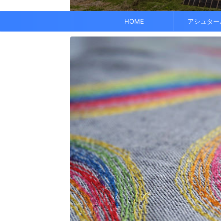
でも、どこかで希望を感じる——そんな .
なくて だらだら ...
くに何人か使っている人がいれば、 体 ..
す。 これにより、エネルギーバランス
されています。 また、オーラ分析 ...
HOME
アシュター