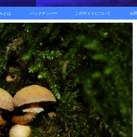
..
.
を整えると
ルとは
バックナンバー
このサイトについて
お