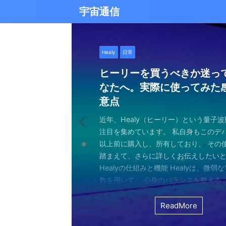
宇宙通信
日常
バシャール
Healy
バシャール
日常
日常
Healy
日常
Healy
日常
津留晃一
日常
日常
日常
日常
日常
津留晃一
津留晃一
雨の日の恵み：心に降る静
就職は人生の終着駅じゃな
ヒーリーを買うべきか迷っ
エネルギーの法則 〜最近ど
現実を変える
今、ここにいること
もしかしてだけどHealy（
iPad 第10世代買いました
久し振りにHealy（ヒーリ
大谷さんの通訳、水原さん
らしい道を見つける方法
なたへ。実際に使ってみた
していました〜
調整器）のせいなの？
波動調整器について
思う
雨の音を聞いたことはありますか？ 窓
最近疲れ気味です。 というのも、現実
２０２５年あけましておめでとうござい
アマゾンのブラックフライデー Ipad
意点
く優しい音、屋根を打つリズミカルな音
結構悩むんですよね。 自分の理想の姿
年もよろしくお願い致します。 とはい
いましたね。 ということで第１０世代
激しい花粉と黄砂の季節に考えたこと・
最近、めちゃくちゃYouTubeやSNS
ちょっと前に 最近ヒーリー（Healy）
久しぶりにHealy（ヒーリー）量子波
ちょっとびっくりしました。 多分今、
地面に落ちる繊細な音。 それぞれが奏
と、 今、全然そうなっていない。 地位
正月という感覚はありませんね。 いつ
入してしまいました。 これで今まで使
の花粉、そして黄砂ヤバくないですか？
ですが、 気づいたら政治とか社会問題
なー みたいなブログを書いたと思います。
いて触れてみる。 こちら小さい割には
な通訳だと思う水原さんが解雇された
近年、Healy（ヒーリー）という量子
ニーは、 私たちの心に特別な空間を作
い。お金もない。自由もない（笑） で
が明けて、 いつの間にか過ぎ去っていく
ipad Pro(初代）とはおさらばです。 
して、目をゴロゴロさせながら、くし
ばかり見ていました。 特にトランプの発
とは Healyはドイツで研究開発され、
バイスです。 買う時も結構迷いました。
それも違法賭博か・・・ 違法かどうか
注目を集めています。 私自身もこのデ
れます。 雨は大地だけでなく、心も潤
まにそれでもいいわと思える時もあるん
書くと、新年から暗いかな（笑） まあ
たわけでもなく、iPad自体はほとんど
日々。 朝起きたときから、鼻水との格
悪行、財務省解体、１０３万円の壁な
新の人工知能を利用した 健康をサポー
やっぱり限られた人生 波動を良くして
賭博が原因で解雇とは・・・ とっても
以上前に購入し、所有しており、 その
となく、 降り続ける雨を眺めていました
んなことは問題じゃなくて、 今ここに
歳をとったということでしょう。 昨年
ったので 変えなくても良かったのですが
ます。 先日、電車の中で、目を真っ赤
別にそれを見て何かが解決できるわけ
です。 弱い電気パルスを使用して体を
を送りたいじゃないですか。 だから、
分は特に野球が好きとか 大谷さんが好
踏まえて、さらに詳しくお伝えしたい
予定していた釣りができなくなり、少
ことだけで幸せという時がある。 それ
しくてきつかったのですが、 年始は暇
す（笑） こういうの重要ですよね。 
ィッシュを使い果たした私。 周りの人
に、 どんどんハマってしまいました。
スのとれた状態にする、 周波数応用の
は仕方ないし 試してみないとわからな
わけではないし、 水原さんに思い入れ
Healyの仕組みと機能 Healyは、微弱
ました。 でも、温かいコーヒーを入れ、
うときかといえば 今ここにいる時 今に
と思うことはありますよね。 自分は今
からやるというノリ。 実際変えてみてU
ような状態で、まるで「花粉症戦争」
自分の心のモヤモヤを代弁してくれる
基づいて設計された小型の電子デバイス
ました。 それでです。 一年ぐらいはほ
でもない。 でもねえ・・・ 今の水原
数を用いて、 心身のバランスを整える
って雨景色を眺めていると、不思議と
今を楽しんでいるとき。 先日ワカサギ
ているのか？ 我々の現実は今ここだけ
子はすごくいい。 Lightningの呪縛か
そんな辛い朝、ふと考えました。 この
でしょうか？ つい次々と見てしまうの
胞レベルで人体を調整し、健康的な生
っていたのはいたのですが、 やはり実感
を考えるとなんかつらい。 というのも
としたウェアラブルデバイスです。 専
てきたのです。 雨は自然界の浄化装置で
ました。 氷に穴をあけて糸を垂らすやつ。 &
が、 未来を見ちゃったり、過去を悔んだり
のだけでも めちゃくちゃいい。 &n ...
戦いって、進学や就職前の気持ちに似
て、気づいたら めちゃくちゃ波動が下
します。 そうなんです。 あんまり使っ
くなっているという実感が乏しい。 こ
金を背負いながら 何とかしたいと日々
と連携し、電極を介して身体に微弱な
ReadMore
ReadMore
ReadMore
ReadMore
ReadMore
ReadMore
ReadMore
ReadMore
ReadMore
ReadMore
を洗い流し、植物に命の水を与え、空気を清
...
と。 先の見えない不安、どうしようも
した！（笑） どうして気づいたのかといえ
ん。 というのも しばらく意欲という
宗教と同じで 一人でやっているからだと
一生懸命仕事していたわけでしょ。 ...
とで、 個人の必要とする周波数を分析