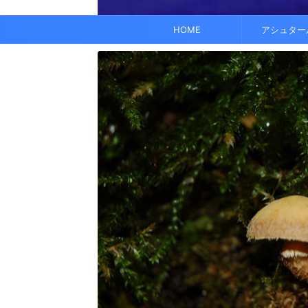
でも、どこかで希望を感じる——そんな .
なくて だらだら ...
くに何人か使っている人がいれば、 体 ..
す。 これにより、エネルギーバランス
されています。 また、オーラ分析 ...
HOME
アシュター