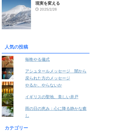
現実を変える
2025/2/26
人気の投稿
毎晩やる儀式
アシュタールメッセージ 闇から
戻られた方のメッセージ
やるか、やらないか
イギリスの聖地、美しい井戸
雨の日の恵み：心に降る静かな癒
し
カテゴリー