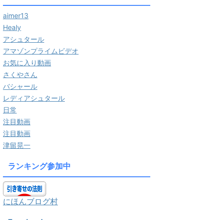
aimer13
Healy
アシュタール
アマゾンプライムビデオ
お気に入り動画
さくやさん
バシャール
レディアシュタール
日常
注目動画
注目動画
津留晃一
ランキング参加中
にほんブログ村