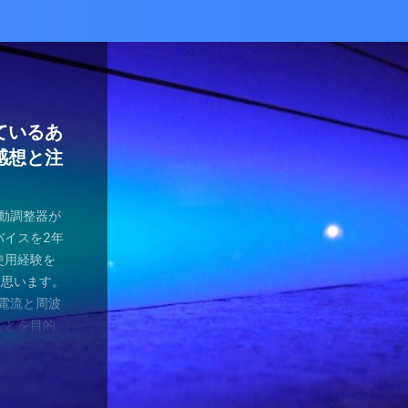
かな癒し
い！自分
ているあ
ハマり
量子波動
ー）量子
の解雇に
感想と注
ガラスを叩
とは何か？
ます。 今
が安くなって
、 そして
を考える
え、近年お
（無印）購
・・ 今年
を見ていたの
つかってない
動調整器につ
かなり有名
でるハーモ
も名誉もな
の間にか年
っていた
 マスクを
のニュース
 Healy
結構高いデ
ようです。
波動調整器が
り出してく
もねぇ、 た
。 なんて
特に困ってい
ゃみと戦う
言やDSの
製造された最
 でもねぇ
は別として
バイスを2年
す 今日は何
です。 そ
、それだけ
使っていなか
闘が始まり
ど・・・・。
トする製品
豊かな人生
つらい。 自
使用経験を
。 最初は
生きている
末は結構忙
、 気分で
にして、テ
ではないの
よりバラン
多少の投資
きというな
と思います。
し残念に思い
は、どうい
。 暇になる
気分が乗った
たちも同じ
 なんだか、
アイデアに
いと購入し
があるわけ
な電流と周波
 窓辺に座
集中して、
ここを生き
SBーC端
の真っ只中。
感じがするの
です。 細
どほどに使
さんの気持ち
ことを目的
心が落ち着い
釣りに行き
なのです
ら解放される
花粉症との
です。 そし
活をサポート
がね。 良
、多額の借
用のアプリ
す。 土埃
nb ...
 &nbsp
ているな、
がっていま
ていませ
れ、たぶん
思いながら
電流を流すこ
 ...
ない状況、
ば ...
か、やる気が
思う。 近
・適用しま