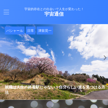
宇宙的存在との出会いで人生が変わった！
宇宙通信
日常
バシャール
Healy
バシャール
日常
日常
Healy
日常
Healy
日常
津留晃一
日常
日常
日常
日常
日常
津留晃一
津留晃一
就職は人生の終着駅じゃない！自分らしい道を見つける方
ヒーリーを買うべきか迷っているあなたへ。実際に使って
雨の日の恵み：心に降る静かな癒し
法
みた感想と注意点
エネルギーの法則 〜最近どハマりしていました〜
現実を変える
今、ここにいること
もしかしてだけどHealy（量子波動調整器）のせいなの？
iPad 第10世代買いました
久し振りにHealy（ヒーリー）量子波動調整器について
大谷さんの通訳、水原さんの解雇に思う