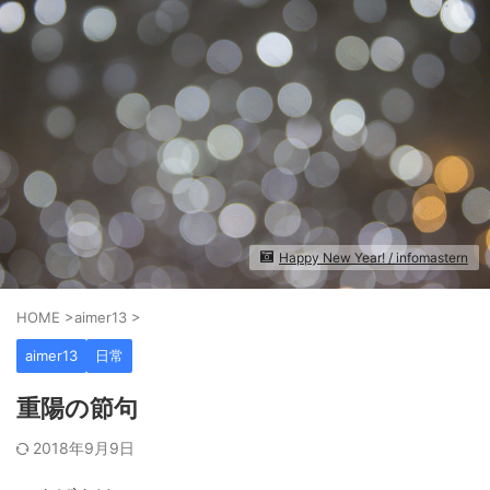
Happy New Year! / infomastern
HOME
>
aimer13
>
aimer13
日常
重陽の節句
2018年9月9日