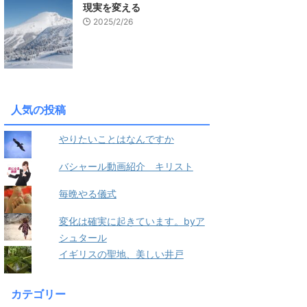
現実を変える
2025/2/26
人気の投稿
やりたいことはなんですか
バシャール動画紹介 キリスト
毎晩やる儀式
変化は確実に起きています。byア
シュタール
イギリスの聖地、美しい井戸
カテゴリー