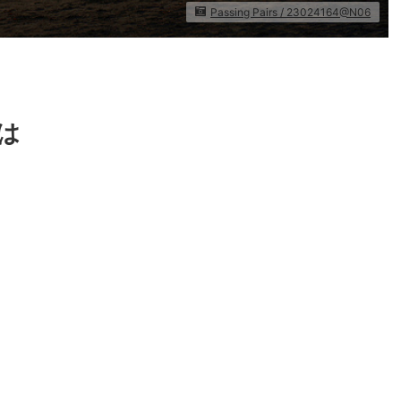
Passing Pairs / 23024164@N06
は