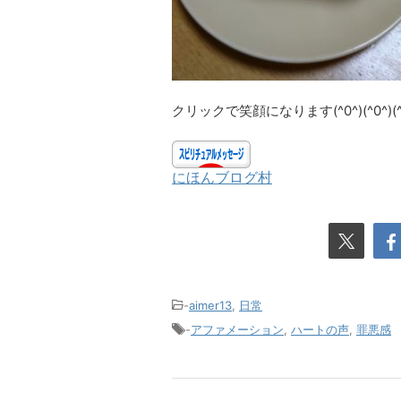
クリックで笑顔になります(^0^)(^0^)(^0^
にほんブログ村
-
aimer13
,
日常
-
アファメーション
,
ハートの声
,
罪悪感