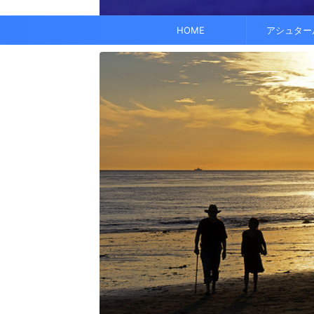
でも、どこかで希望を感じる——そんな .
なくて だらだら ...
くに何人か使っている人がいれば、 体 ..
す。 これにより、エネルギーバランス
されています。 また、オーラ分析 ...
HOME
アシュター