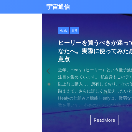
宇宙通信
日常
バシャール
Healy
バシャール
日常
日常
Healy
日常
Healy
日常
津留晃一
日常
日常
日常
日常
日常
津留晃一
津留晃一
雨の日の恵み：心に降る静
就職は人生の終着駅じゃな
ヒーリーを買うべきか迷っ
エネルギーの法則 〜最近ど
現実を変える
今、ここにいること
もしかしてだけどHealy（
iPad 第10世代買いました
久し振りにHealy（ヒーリ
大谷さんの通訳、水原さん
らしい道を見つける方法
なたへ。実際に使ってみた
していました〜
調整器）のせいなの？
波動調整器について
思う
雨の音を聞いたことはありますか？ 窓
最近疲れ気味です。 というのも、現実
２０２５年あけましておめでとうござい
アマゾンのブラックフライデー Ipad
意点
く優しい音、屋根を打つリズミカルな音
結構悩むんですよね。 自分の理想の姿
年もよろしくお願い致します。 とはい
いましたね。 ということで第１０世代
激しい花粉と黄砂の季節に考えたこと・
最近、めちゃくちゃYouTubeやSNS
ちょっと前に 最近ヒーリー（Healy）
久しぶりにHealy（ヒーリー）量子波
ちょっとびっくりしました。 多分今、
地面に落ちる繊細な音。 それぞれが奏
と、 今、全然そうなっていない。 地位
正月という感覚はありませんね。 いつ
入してしまいました。 これで今まで使
の花粉、そして黄砂ヤバくないですか？
ですが、 気づいたら政治とか社会問題
なー みたいなブログを書いたと思います。
いて触れてみる。 こちら小さい割には
な通訳だと思う水原さんが解雇された
近年、Healy（ヒーリー）という量子
ニーは、 私たちの心に特別な空間を作
い。お金もない。自由もない（笑） で
が明けて、 いつの間にか過ぎ去っていく
ipad Pro(初代）とはおさらばです。 
して、目をゴロゴロさせながら、くし
ばかり見ていました。 特にトランプの発
とは Healyはドイツで研究開発され、
バイスです。 買う時も結構迷いました。
それも違法賭博か・・・ 違法かどうか
注目を集めています。 私自身もこのデ
れます。 雨は大地だけでなく、心も潤
まにそれでもいいわと思える時もあるん
書くと、新年から暗いかな（笑） まあ
たわけでもなく、iPad自体はほとんど
日々。 朝起きたときから、鼻水との格
悪行、財務省解体、１０３万円の壁な
新の人工知能を利用した 健康をサポー
やっぱり限られた人生 波動を良くして
賭博が原因で解雇とは・・・ とっても
以上前に購入し、所有しており、 その
となく、 降り続ける雨を眺めていました
んなことは問題じゃなくて、 今ここに
歳をとったということでしょう。 昨年
ったので 変えなくても良かったのですが
ます。 先日、電車の中で、目を真っ赤
別にそれを見て何かが解決できるわけ
です。 弱い電気パルスを使用して体を
を送りたいじゃないですか。 だから、
分は特に野球が好きとか 大谷さんが好
踏まえて、さらに詳しくお伝えしたい
予定していた釣りができなくなり、少
ことだけで幸せという時がある。 それ
しくてきつかったのですが、 年始は暇
す（笑） こういうの重要ですよね。 
ィッシュを使い果たした私。 周りの人
に、 どんどんハマってしまいました。
スのとれた状態にする、 周波数応用の
は仕方ないし 試してみないとわからな
わけではないし、 水原さんに思い入れ
Healyの仕組みと機能 Healyは、微弱
ました。 でも、温かいコーヒーを入れ、
うときかといえば 今ここにいる時 今に
と思うことはありますよね。 自分は今
からやるというノリ。 実際変えてみてU
ような状態で、まるで「花粉症戦争」
自分の心のモヤモヤを代弁してくれる
基づいて設計された小型の電子デバイス
ました。 それでです。 一年ぐらいはほ
でもない。 でもねえ・・・ 今の水原
数を用いて、 心身のバランスを整える
って雨景色を眺めていると、不思議と
今を楽しんでいるとき。 先日ワカサギ
ているのか？ 我々の現実は今ここだけ
子はすごくいい。 Lightningの呪縛か
そんな辛い朝、ふと考えました。 この
でしょうか？ つい次々と見てしまうの
胞レベルで人体を調整し、健康的な生
っていたのはいたのですが、 やはり実感
を考えるとなんかつらい。 というのも
としたウェアラブルデバイスです。 専
てきたのです。 雨は自然界の浄化装置で
ました。 氷に穴をあけて糸を垂らすやつ。 &
が、 未来を見ちゃったり、過去を悔んだり
のだけでも めちゃくちゃいい。 &n ...
戦いって、進学や就職前の気持ちに似
て、気づいたら めちゃくちゃ波動が下
します。 そうなんです。 あんまり使っ
くなっているという実感が乏しい。 こ
金を背負いながら 何とかしたいと日々
と連携し、電極を介して身体に微弱な
ReadMore
ReadMore
ReadMore
ReadMore
ReadMore
ReadMore
ReadMore
ReadMore
ReadMore
ReadMore
を洗い流し、植物に命の水を与え、空気を清
...
と。 先の見えない不安、どうしようも
した！（笑） どうして気づいたのかといえ
ん。 というのも しばらく意欲という
宗教と同じで 一人でやっているからだと
一生懸命仕事していたわけでしょ。 ...
とで、 個人の必要とする周波数を分析