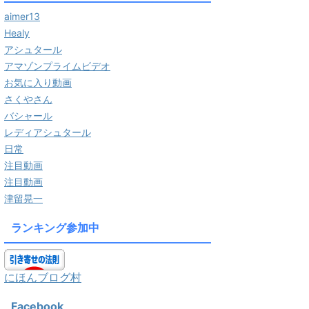
aimer13
Healy
アシュタール
アマゾンプライムビデオ
お気に入り動画
さくやさん
バシャール
レディアシュタール
日常
注目動画
注目動画
津留晃一
ランキング参加中
にほんブログ村
Facebook