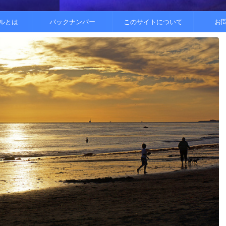
..
.
を整えると
ルとは
バックナンバー
このサイトについて
お