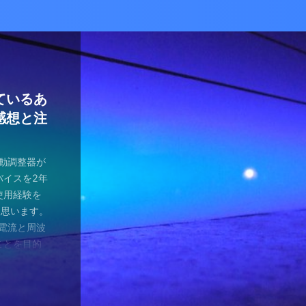
かな癒し
い！自分
ているあ
ハマり
量子波動
ー）量子
の解雇に
感想と注
ガラスを叩
とは何か？
ます。 今
が安くなって
、 そして
を考える
え、近年お
（無印）購
・・ 今年
を見ていたの
つかってない
動調整器につ
かなり有名
でるハーモ
も名誉もな
の間にか年
っていた
 マスクを
のニュース
 Healy
結構高いデ
ようです。
波動調整器が
り出してく
もねぇ、 た
。 なんて
特に困ってい
ゃみと戦う
言やDSの
製造された最
 でもねぇ
は別として
バイスを2年
す 今日は何
です。 そ
、それだけ
使っていなか
闘が始まり
ど・・・・。
トする製品
豊かな人生
つらい。 自
使用経験を
。 最初は
生きている
末は結構忙
、 気分で
にして、テ
ではないの
よりバラン
多少の投資
きというな
と思います。
し残念に思い
は、どうい
。 暇になる
気分が乗った
たちも同じ
 なんだか、
アイデアに
いと購入し
があるわけ
な電流と周波
 窓辺に座
集中して、
ここを生き
SBーC端
の真っ只中。
感じがするの
です。 細
どほどに使
さんの気持ち
ことを目的
心が落ち着い
釣りに行き
なのです
ら解放される
花粉症との
です。 そし
活をサポート
がね。 良
、多額の借
用のアプリ
す。 土埃
nb ...
 &nbsp
ているな、
がっていま
ていませ
れ、たぶん
思いながら
電流を流すこ
 ...
ない状況、
ば ...
か、やる気が
思う。 近
・適用しま