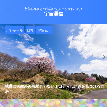
宇宙的存在との出会いで人生が変わった！
宇宙通信
日常
バシャール
Healy
バシャール
日常
日常
Healy
日常
Healy
日常
津留晃一
日常
日常
日常
日常
日常
津留晃一
津留晃一
就職は人生の終着駅じゃない！自分らしい道を見つける方
ヒーリーを買うべきか迷っているあなたへ。実際に使って
雨の日の恵み：心に降る静かな癒し
法
みた感想と注意点
エネルギーの法則 〜最近どハマりしていました〜
現実を変える
今、ここにいること
もしかしてだけどHealy（量子波動調整器）のせいなの？
iPad 第10世代買いました
久し振りにHealy（ヒーリー）量子波動調整器について
大谷さんの通訳、水原さんの解雇に思う