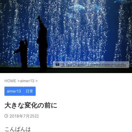
"A Sea Change" / oregonstateuniversity
HOME
>
aimer13
>
aimer13
日常
大きな変化の前に
2018年7月25日
こんばんは