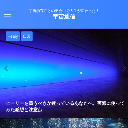
宇宙的存在との出会いで人生が変わった！
宇宙通信
日常
バシャール
Healy
バシャール
日常
日常
Healy
日常
Healy
日常
津留晃一
日常
日常
日常
日常
日常
津留晃一
津留晃一
就職は人生の終着駅じゃない！自分らしい道を見つける方
ヒーリーを買うべきか迷っているあなたへ。実際に使って
雨の日の恵み：心に降る静かな癒し
法
みた感想と注意点
エネルギーの法則 〜最近どハマりしていました〜
現実を変える
今、ここにいること
もしかしてだけどHealy（量子波動調整器）のせいなの？
iPad 第10世代買いました
久し振りにHealy（ヒーリー）量子波動調整器について
大谷さんの通訳、水原さんの解雇に思う