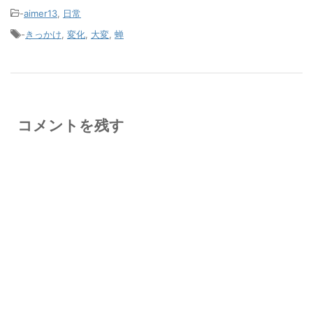
-
aimer13
,
日常
-
きっかけ
,
変化
,
大変
,
蝉
コメントを残す