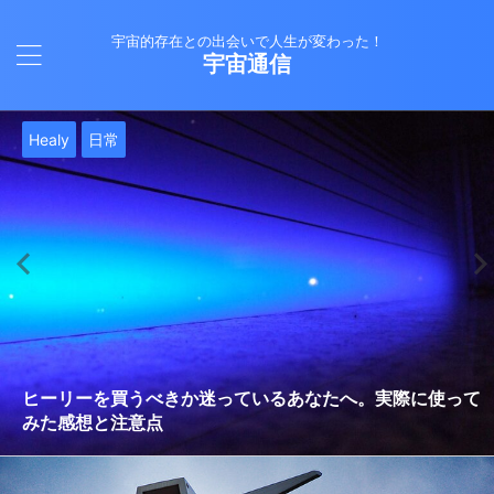
宇宙的存在との出会いで人生が変わった！
宇宙通信
日常
バシャール
Healy
バシャール
日常
日常
Healy
日常
Healy
日常
津留晃一
日常
日常
日常
日常
日常
津留晃一
津留晃一
就職は人生の終着駅じゃない！自分らしい道を見つける方
ヒーリーを買うべきか迷っているあなたへ。実際に使って
雨の日の恵み：心に降る静かな癒し
法
みた感想と注意点
エネルギーの法則 〜最近どハマりしていました〜
現実を変える
今、ここにいること
もしかしてだけどHealy（量子波動調整器）のせいなの？
iPad 第10世代買いました
久し振りにHealy（ヒーリー）量子波動調整器について
大谷さんの通訳、水原さんの解雇に思う