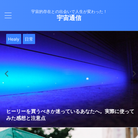
宇宙的存在との出会いで人生が変わった！
宇宙通信
日常
バシャール
Healy
バシャール
日常
日常
Healy
日常
Healy
日常
津留晃一
日常
日常
日常
日常
日常
津留晃一
津留晃一
就職は人生の終着駅じゃない！自分らしい道を見つける方
ヒーリーを買うべきか迷っているあなたへ。実際に使って
雨の日の恵み：心に降る静かな癒し
法
みた感想と注意点
エネルギーの法則 〜最近どハマりしていました〜
現実を変える
今、ここにいること
もしかしてだけどHealy（量子波動調整器）のせいなの？
iPad 第10世代買いました
久し振りにHealy（ヒーリー）量子波動調整器について
大谷さんの通訳、水原さんの解雇に思う