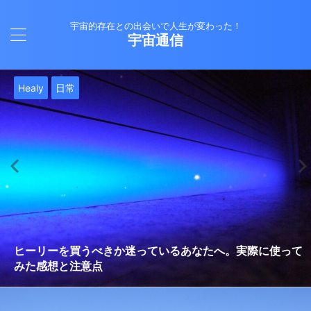
宇宙的存在との出会いで人生が変わった！
宇宙通信
日常
バシャール
Healy
バシャール
日常
日常
Healy
日常
Healy
日常
津留晃一
日常
日常
日常
日常
日常
津留晃一
津留晃一
就職は人生の終着駅じゃない！自分らしい道を見つける方
ヒーリーを買うべきか迷っているあなたへ。実際に使って
雨の日の恵み：心に降る静かな癒し
法
みた感想と注意点
エネルギーの法則 〜最近どハマりしていました〜
現実を変える
今、ここにいること
もしかしてだけどHealy（量子波動調整器）のせいなの？
iPad 第10世代買いました
久し振りにHealy（ヒーリー）量子波動調整器について
大谷さんの通訳、水原さんの解雇に思う