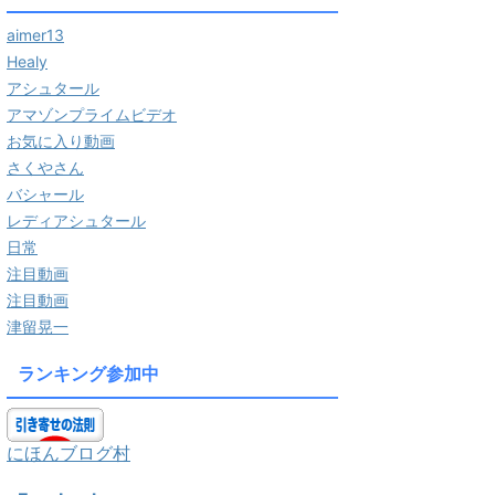
aimer13
Healy
アシュタール
アマゾンプライムビデオ
お気に入り動画
さくやさん
バシャール
レディアシュタール
日常
注目動画
注目動画
津留晃一
ランキング参加中
にほんブログ村