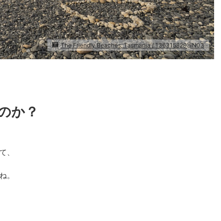
The Friendly Beaches, Tasmania / 136315829@N03
のか？
て、
ね。