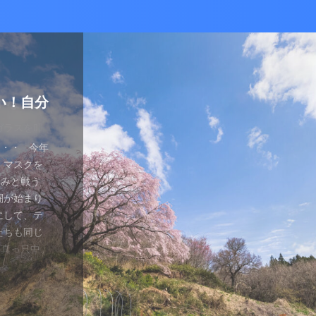
かな癒し
い！自分
ているあ
ハマり
量子波動
ー）量子
の解雇に
感想と注
ガラスを叩
とは何か？
ます。 今
が安くなって
、 そして
を考える
え、近年お
（無印）購
・・ 今年
を見ていたの
つかってない
動調整器につ
かなり有名
でるハーモ
も名誉もな
の間にか年
っていた
 マスクを
のニュース
 Healy
結構高いデ
ようです。
波動調整器が
り出してく
もねぇ、 た
。 なんて
特に困ってい
ゃみと戦う
言やDSの
製造された最
 でもねぇ
は別として
バイスを2年
す 今日は何
です。 そ
、それだけ
使っていなか
闘が始まり
ど・・・・。
トする製品
豊かな人生
つらい。 自
使用経験を
。 最初は
生きている
末は結構忙
、 気分で
にして、テ
ではないの
よりバラン
多少の投資
きというな
と思います。
し残念に思い
は、どうい
。 暇になる
気分が乗った
たちも同じ
 なんだか、
アイデアに
いと購入し
があるわけ
な電流と周波
 窓辺に座
集中して、
ここを生き
SBーC端
の真っ只中。
感じがするの
です。 細
どほどに使
さんの気持ち
ことを目的
心が落ち着い
釣りに行き
なのです
ら解放される
花粉症との
です。 そし
活をサポート
がね。 良
、多額の借
用のアプリ
す。 土埃
nb ...
 &nbsp
ているな、
がっていま
ていませ
れ、たぶん
思いながら
電流を流すこ
 ...
ない状況、
ば ...
か、やる気が
思う。 近
・適用しま