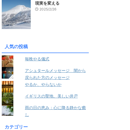
現実を変える
2025/2/26
人気の投稿
毎晩やる儀式
アシュタールメッセージ 闇から
戻られた方のメッセージ
やるか、やらないか
イギリスの聖地、美しい井戸
雨の日の恵み：心に降る静かな癒
し
カテゴリー