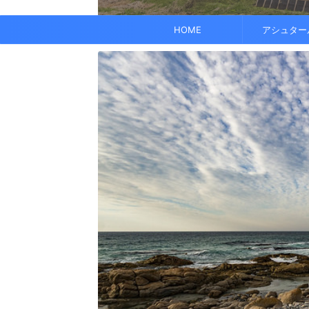
でも、どこかで希望を感じる——そんな .
なくて だらだら ...
くに何人か使っている人がいれば、 体 ..
す。 これにより、エネルギーバランス
されています。 また、オーラ分析 ...
HOME
アシュター