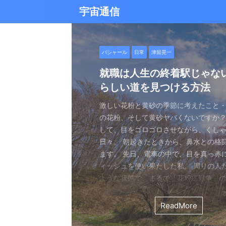
宇宙通信
日常
バシャール
Healy
バシャール
日常
日常
Healy
日常
Healy
日常
津留晃一
日常
日常
日常
日常
日常
津留晃一
津留晃一
雨の日の恵み：心に降る静
就職は人生の終着駅じゃな
ヒーリーを買うべきか迷っ
エネルギーの法則 〜最近ど
現実を変える
今、ここにいること
もしかしてだけどHealy（
iPad 第10世代買いました
久し振りにHealy（ヒーリ
大谷さんの通訳、水原さん
らしい道を見つける方法
なたへ。実際に使ってみた
していました〜
調整器）のせいなの？
波動調整器について
思う
雨の音を聞いたことはありますか？ 窓
最近疲れ気味です。 というのも、現実
２０２５年あけましておめでとうござい
アマゾンのブラックフライデー Ipad
意点
く優しい音、屋根を打つリズミカルな音
結構悩むんですよね。 自分の理想の姿
年もよろしくお願い致します。 とはい
いましたね。 ということで第１０世代
激しい花粉と黄砂の季節に考えたこと・
最近、めちゃくちゃYouTubeやSNS
ちょっと前に 最近ヒーリー（Healy）
久しぶりにHealy（ヒーリー）量子波
ちょっとびっくりしました。 多分今、
地面に落ちる繊細な音。 それぞれが奏
と、 今、全然そうなっていない。 地位
正月という感覚はありませんね。 いつ
入してしまいました。 これで今まで使
の花粉、そして黄砂ヤバくないですか？
ですが、 気づいたら政治とか社会問題
なー みたいなブログを書いたと思います。
いて触れてみる。 こちら小さい割には
な通訳だと思う水原さんが解雇された
近年、Healy（ヒーリー）という量子
ニーは、 私たちの心に特別な空間を作
い。お金もない。自由もない（笑） で
が明けて、 いつの間にか過ぎ去っていく
ipad Pro(初代）とはおさらばです。 
して、目をゴロゴロさせながら、くし
ばかり見ていました。 特にトランプの発
とは Healyはドイツで研究開発され、
バイスです。 買う時も結構迷いました。
それも違法賭博か・・・ 違法かどうか
注目を集めています。 私自身もこのデ
れます。 雨は大地だけでなく、心も潤
まにそれでもいいわと思える時もあるん
書くと、新年から暗いかな（笑） まあ
たわけでもなく、iPad自体はほとんど
日々。 朝起きたときから、鼻水との格
悪行、財務省解体、１０３万円の壁な
新の人工知能を利用した 健康をサポー
やっぱり限られた人生 波動を良くして
賭博が原因で解雇とは・・・ とっても
以上前に購入し、所有しており、 その
となく、 降り続ける雨を眺めていました
んなことは問題じゃなくて、 今ここに
歳をとったということでしょう。 昨年
ったので 変えなくても良かったのですが
ます。 先日、電車の中で、目を真っ赤
別にそれを見て何かが解決できるわけ
です。 弱い電気パルスを使用して体を
を送りたいじゃないですか。 だから、
分は特に野球が好きとか 大谷さんが好
踏まえて、さらに詳しくお伝えしたい
予定していた釣りができなくなり、少
ことだけで幸せという時がある。 それ
しくてきつかったのですが、 年始は暇
す（笑） こういうの重要ですよね。 
ィッシュを使い果たした私。 周りの人
に、 どんどんハマってしまいました。
スのとれた状態にする、 周波数応用の
は仕方ないし 試してみないとわからな
わけではないし、 水原さんに思い入れ
Healyの仕組みと機能 Healyは、微弱
ました。 でも、温かいコーヒーを入れ、
うときかといえば 今ここにいる時 今に
と思うことはありますよね。 自分は今
からやるというノリ。 実際変えてみてU
ような状態で、まるで「花粉症戦争」
自分の心のモヤモヤを代弁してくれる
基づいて設計された小型の電子デバイス
ました。 それでです。 一年ぐらいはほ
でもない。 でもねえ・・・ 今の水原
数を用いて、 心身のバランスを整える
って雨景色を眺めていると、不思議と
今を楽しんでいるとき。 先日ワカサギ
ているのか？ 我々の現実は今ここだけ
子はすごくいい。 Lightningの呪縛か
そんな辛い朝、ふと考えました。 この
でしょうか？ つい次々と見てしまうの
胞レベルで人体を調整し、健康的な生
っていたのはいたのですが、 やはり実感
を考えるとなんかつらい。 というのも
としたウェアラブルデバイスです。 専
てきたのです。 雨は自然界の浄化装置で
ました。 氷に穴をあけて糸を垂らすやつ。 &
が、 未来を見ちゃったり、過去を悔んだり
のだけでも めちゃくちゃいい。 &n ...
戦いって、進学や就職前の気持ちに似
て、気づいたら めちゃくちゃ波動が下
します。 そうなんです。 あんまり使っ
くなっているという実感が乏しい。 こ
金を背負いながら 何とかしたいと日々
と連携し、電極を介して身体に微弱な
ReadMore
ReadMore
ReadMore
ReadMore
ReadMore
ReadMore
ReadMore
ReadMore
ReadMore
ReadMore
を洗い流し、植物に命の水を与え、空気を清
...
と。 先の見えない不安、どうしようも
した！（笑） どうして気づいたのかといえ
ん。 というのも しばらく意欲という
宗教と同じで 一人でやっているからだと
一生懸命仕事していたわけでしょ。 ...
とで、 個人の必要とする周波数を分析