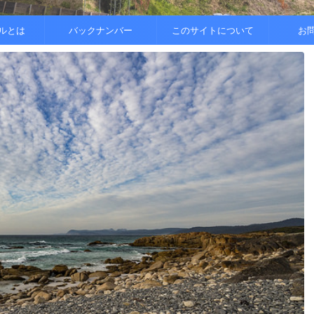
..
.
を整えると
ルとは
バックナンバー
このサイトについて
お