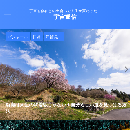
宇宙的存在との出会いで人生が変わった！
宇宙通信
日常
バシャール
Healy
バシャール
日常
日常
Healy
日常
Healy
日常
津留晃一
日常
日常
日常
日常
日常
津留晃一
津留晃一
就職は人生の終着駅じゃない！自分らしい道を見つける方
ヒーリーを買うべきか迷っているあなたへ。実際に使って
雨の日の恵み：心に降る静かな癒し
法
みた感想と注意点
エネルギーの法則 〜最近どハマりしていました〜
現実を変える
今、ここにいること
もしかしてだけどHealy（量子波動調整器）のせいなの？
iPad 第10世代買いました
久し振りにHealy（ヒーリー）量子波動調整器について
大谷さんの通訳、水原さんの解雇に思う