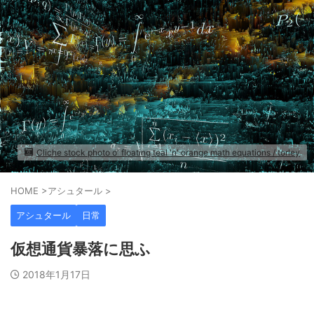
Cliche stock photo o' floating teal 'n' orange math equations / torley
HOME
>
アシュタール
>
アシュタール
日常
仮想通貨暴落に思ふ
2018年1月17日