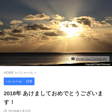
Winter Sun / lordskully
HOME
>
バシャール
>
バシャール
日常
2018年 あけましておめでとうございま
す！
2018年1月3日