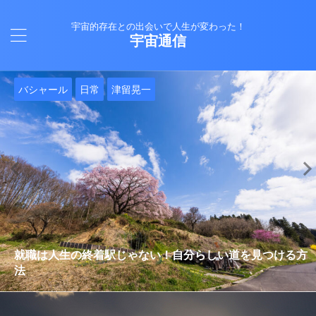
宇宙的存在との出会いで人生が変わった！
宇宙通信
日常
バシャール
Healy
バシャール
日常
日常
Healy
日常
Healy
日常
津留晃一
日常
日常
日常
日常
日常
津留晃一
津留晃一
就職は人生の終着駅じゃない！自分らしい道を見つける方
ヒーリーを買うべきか迷っているあなたへ。実際に使って
雨の日の恵み：心に降る静かな癒し
法
みた感想と注意点
エネルギーの法則 〜最近どハマりしていました〜
現実を変える
今、ここにいること
もしかしてだけどHealy（量子波動調整器）のせいなの？
iPad 第10世代買いました
久し振りにHealy（ヒーリー）量子波動調整器について
大谷さんの通訳、水原さんの解雇に思う