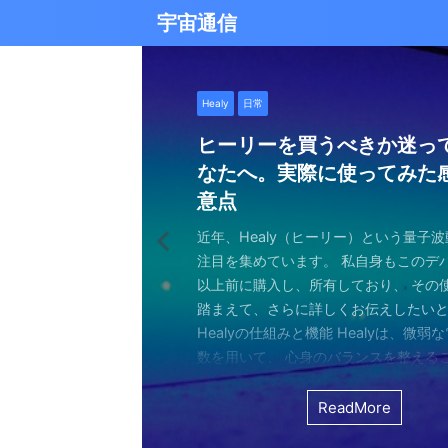
宇宙通信
日常
バシャール
Healy
バシャール
日常
日常
Healy
日常
Healy
日常
津留晃一
日常
日常
日常
日常
日常
津留晃一
津留晃一
雨の日の恵み：心に降る静
就職は人生の終着駅じゃな
ヒーリーを買うべきか迷っ
エネルギーの法則 〜最近ど
現実を変える
今、ここにいること
もしかしてだけどHealy（
iPad 第10世代買いました
久し振りにHealy（ヒーリ
大谷さんの通訳、水原さん
らしい道を見つける方法
なたへ。実際に使ってみた
していました〜
調整器）のせいなの？
波動調整器について
思う
雨の音を聞いたことはありますか？ 窓
最近疲れ気味です。 というのも、現実
２０２５年あけましておめでとうござい
アマゾンのブラックフライデー Ipad
意点
く優しい音、屋根を打つリズミカルな音
結構悩むんですよね。 自分の理想の姿
年もよろしくお願い致します。 とはい
いましたね。 ということで第１０世代
激しい花粉と黄砂の季節に考えたこと・
最近、めちゃくちゃYouTubeやSNS
ちょっと前に 最近ヒーリー（Healy）
久しぶりにHealy（ヒーリー）量子波
ちょっとびっくりしました。 多分今、
地面に落ちる繊細な音。 それぞれが奏
と、 今、全然そうなっていない。 地位
正月という感覚はありませんね。 いつ
入してしまいました。 これで今まで使
の花粉、そして黄砂ヤバくないですか？
ですが、 気づいたら政治とか社会問題
なー みたいなブログを書いたと思います。
いて触れてみる。 こちら小さい割には
な通訳だと思う水原さんが解雇された
近年、Healy（ヒーリー）という量子
ニーは、 私たちの心に特別な空間を作
い。お金もない。自由もない（笑） で
が明けて、 いつの間にか過ぎ去っていく
ipad Pro(初代）とはおさらばです。 
して、目をゴロゴロさせながら、くし
ばかり見ていました。 特にトランプの発
とは Healyはドイツで研究開発され、
バイスです。 買う時も結構迷いました。
それも違法賭博か・・・ 違法かどうか
注目を集めています。 私自身もこのデ
れます。 雨は大地だけでなく、心も潤
まにそれでもいいわと思える時もあるん
書くと、新年から暗いかな（笑） まあ
たわけでもなく、iPad自体はほとんど
日々。 朝起きたときから、鼻水との格
悪行、財務省解体、１０３万円の壁な
新の人工知能を利用した 健康をサポー
やっぱり限られた人生 波動を良くして
賭博が原因で解雇とは・・・ とっても
以上前に購入し、所有しており、 その
となく、 降り続ける雨を眺めていました
んなことは問題じゃなくて、 今ここに
歳をとったということでしょう。 昨年
ったので 変えなくても良かったのですが
ます。 先日、電車の中で、目を真っ赤
別にそれを見て何かが解決できるわけ
です。 弱い電気パルスを使用して体を
を送りたいじゃないですか。 だから、
分は特に野球が好きとか 大谷さんが好
踏まえて、さらに詳しくお伝えしたい
予定していた釣りができなくなり、少
ことだけで幸せという時がある。 それ
しくてきつかったのですが、 年始は暇
す（笑） こういうの重要ですよね。 
ィッシュを使い果たした私。 周りの人
に、 どんどんハマってしまいました。
スのとれた状態にする、 周波数応用の
は仕方ないし 試してみないとわからな
わけではないし、 水原さんに思い入れ
Healyの仕組みと機能 Healyは、微弱
ました。 でも、温かいコーヒーを入れ、
うときかといえば 今ここにいる時 今に
と思うことはありますよね。 自分は今
からやるというノリ。 実際変えてみてU
ような状態で、まるで「花粉症戦争」
自分の心のモヤモヤを代弁してくれる
基づいて設計された小型の電子デバイス
ました。 それでです。 一年ぐらいはほ
でもない。 でもねえ・・・ 今の水原
数を用いて、 心身のバランスを整える
って雨景色を眺めていると、不思議と
今を楽しんでいるとき。 先日ワカサギ
ているのか？ 我々の現実は今ここだけ
子はすごくいい。 Lightningの呪縛か
そんな辛い朝、ふと考えました。 この
でしょうか？ つい次々と見てしまうの
胞レベルで人体を調整し、健康的な生
っていたのはいたのですが、 やはり実感
を考えるとなんかつらい。 というのも
としたウェアラブルデバイスです。 専
てきたのです。 雨は自然界の浄化装置で
ました。 氷に穴をあけて糸を垂らすやつ。 &
が、 未来を見ちゃったり、過去を悔んだり
のだけでも めちゃくちゃいい。 &n ...
戦いって、進学や就職前の気持ちに似
て、気づいたら めちゃくちゃ波動が下
します。 そうなんです。 あんまり使っ
くなっているという実感が乏しい。 こ
金を背負いながら 何とかしたいと日々
と連携し、電極を介して身体に微弱な
ReadMore
ReadMore
ReadMore
ReadMore
ReadMore
ReadMore
ReadMore
ReadMore
ReadMore
ReadMore
を洗い流し、植物に命の水を与え、空気を清
...
と。 先の見えない不安、どうしようも
した！（笑） どうして気づいたのかといえ
ん。 というのも しばらく意欲という
宗教と同じで 一人でやっているからだと
一生懸命仕事していたわけでしょ。 ...
とで、 個人の必要とする周波数を分析