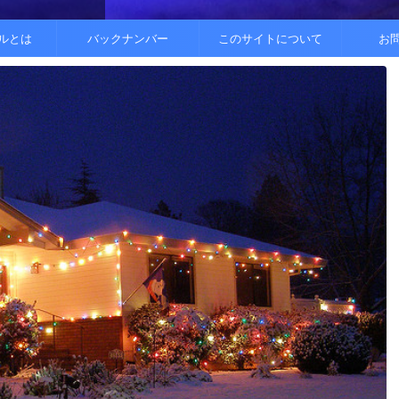
..
.
を整えると
ルとは
バックナンバー
このサイトについて
お