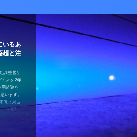
かな癒し
い！自分
ているあ
ハマり
量子波動
ー）量子
の解雇に
感想と注
ガラスを叩
とは何か？
ます。 今
が安くなって
、 そして
を考える
え、近年お
（無印）購
・・ 今年
を見ていたの
つかってない
動調整器につ
かなり有名
でるハーモ
も名誉もな
の間にか年
っていた
 マスクを
のニュース
 Healy
結構高いデ
ようです。
波動調整器が
り出してく
もねぇ、 た
。 なんて
特に困ってい
ゃみと戦う
言やDSの
製造された最
 でもねぇ
は別として
バイスを2年
す 今日は何
です。 そ
、それだけ
使っていなか
闘が始まり
ど・・・・。
トする製品
豊かな人生
つらい。 自
使用経験を
。 最初は
生きている
末は結構忙
、 気分で
にして、テ
ではないの
よりバラン
多少の投資
きというな
と思います。
し残念に思い
は、どうい
。 暇になる
気分が乗った
たちも同じ
 なんだか、
アイデアに
いと購入し
があるわけ
な電流と周波
 窓辺に座
集中して、
ここを生き
SBーC端
の真っ只中。
感じがするの
です。 細
どほどに使
さんの気持ち
ことを目的
心が落ち着い
釣りに行き
なのです
ら解放される
花粉症との
です。 そし
活をサポート
がね。 良
、多額の借
用のアプリ
す。 土埃
nb ...
 &nbsp
ているな、
がっていま
ていませ
れ、たぶん
思いながら
電流を流すこ
 ...
ない状況、
ば ...
か、やる気が
思う。 近
・適用しま