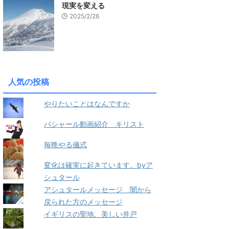
現実を変える
2025/2/26
人気の投稿
やりたいことはなんですか
バシャール動画紹介 キリスト
毎晩やる儀式
変化は確実に起きています。byア
シュタール
アシュタールメッセージ 闇から
戻られた方のメッセージ
イギリスの聖地、美しい井戸