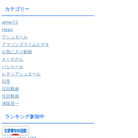
カテゴリー
aimer13
Healy
アシュタール
アマゾンプライムビデオ
お気に入り動画
さくやさん
バシャール
レディアシュタール
日常
注目動画
注目動画
津留晃一
ランキング参加中