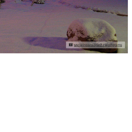
snowinparadise2 / wolfgrams