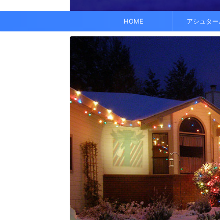
でも、どこかで希望を感じる——そんな .
なくて だらだら ...
くに何人か使っている人がいれば、 体 ..
す。 これにより、エネルギーバランス
されています。 また、オーラ分析 ...
HOME
アシュター