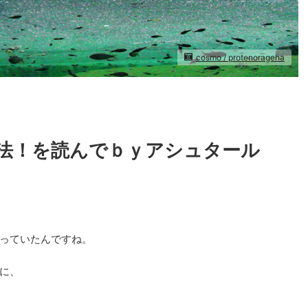
cosmo / protenorageha
法！を読んでｂｙアシュタール
っていたんですね。
に、