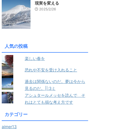
現実を変える
2025/2/26
人気の投稿
楽しい春を
恐れや不安を受け入れること
過去は関係ないのだ。夢は今から
見るのだ。||:3ミ
アシュタールメッセを読んで そ
れはとても損な考え方です
カテゴリー
aimer13