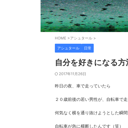
HOME
>
アシュタール
>
アシュタール
日常
自分を好きになる方
2017年11月26日
昨日の夜、車で走っていたら
２０歳前後の若い男性が、自転車で走
何気なく横を通り抜けようとした瞬間
自転車が急に横断したんです（笑）