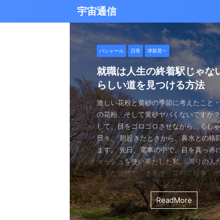
宇宙通信
日常
バシャール
Healy
バシャール
日常
日常
Healy
日常
Healy
日常
津留晃一
日常
日常
日常
日常
日常
津留晃一
津留晃一
雨の日の恵み：心に降る静
就職は人生の終着駅じゃな
ヒーリーを買うべきか迷っ
エネルギーの法則 〜最近ど
現実を変える
今、ここにいること
もしかしてだけどHealy（
iPad 第10世代買いました
久し振りにHealy（ヒーリ
大谷さんの通訳、水原さん
らしい道を見つける方法
なたへ。実際に使ってみた
していました〜
調整器）のせいなの？
波動調整器について
思う
雨の音を聞いたことはありますか？ 窓
最近疲れ気味です。 というのも、現実
２０２５年あけましておめでとうござい
アマゾンのブラックフライデー Ipad
意点
く優しい音、屋根を打つリズミカルな音
結構悩むんですよね。 自分の理想の姿
年もよろしくお願い致します。 とはい
いましたね。 ということで第１０世代
激しい花粉と黄砂の季節に考えたこと・
最近、めちゃくちゃYouTubeやSNS
ちょっと前に 最近ヒーリー（Healy）
久しぶりにHealy（ヒーリー）量子波
ちょっとびっくりしました。 多分今、
地面に落ちる繊細な音。 それぞれが奏
と、 今、全然そうなっていない。 地位
正月という感覚はありませんね。 いつ
入してしまいました。 これで今まで使
の花粉、そして黄砂ヤバくないですか？
ですが、 気づいたら政治とか社会問題
なー みたいなブログを書いたと思います。
いて触れてみる。 こちら小さい割には
な通訳だと思う水原さんが解雇された
近年、Healy（ヒーリー）という量子
ニーは、 私たちの心に特別な空間を作
い。お金もない。自由もない（笑） で
が明けて、 いつの間にか過ぎ去っていく
ipad Pro(初代）とはおさらばです。 
して、目をゴロゴロさせながら、くし
ばかり見ていました。 特にトランプの発
とは Healyはドイツで研究開発され、
バイスです。 買う時も結構迷いました。
それも違法賭博か・・・ 違法かどうか
注目を集めています。 私自身もこのデ
れます。 雨は大地だけでなく、心も潤
まにそれでもいいわと思える時もあるん
書くと、新年から暗いかな（笑） まあ
たわけでもなく、iPad自体はほとんど
日々。 朝起きたときから、鼻水との格
悪行、財務省解体、１０３万円の壁な
新の人工知能を利用した 健康をサポー
やっぱり限られた人生 波動を良くして
賭博が原因で解雇とは・・・ とっても
以上前に購入し、所有しており、 その
となく、 降り続ける雨を眺めていました
んなことは問題じゃなくて、 今ここに
歳をとったということでしょう。 昨年
ったので 変えなくても良かったのですが
ます。 先日、電車の中で、目を真っ赤
別にそれを見て何かが解決できるわけ
です。 弱い電気パルスを使用して体を
を送りたいじゃないですか。 だから、
分は特に野球が好きとか 大谷さんが好
踏まえて、さらに詳しくお伝えしたい
予定していた釣りができなくなり、少
ことだけで幸せという時がある。 それ
しくてきつかったのですが、 年始は暇
す（笑） こういうの重要ですよね。 
ィッシュを使い果たした私。 周りの人
に、 どんどんハマってしまいました。
スのとれた状態にする、 周波数応用の
は仕方ないし 試してみないとわからな
わけではないし、 水原さんに思い入れ
Healyの仕組みと機能 Healyは、微弱
ました。 でも、温かいコーヒーを入れ、
うときかといえば 今ここにいる時 今に
と思うことはありますよね。 自分は今
からやるというノリ。 実際変えてみてU
ような状態で、まるで「花粉症戦争」
自分の心のモヤモヤを代弁してくれる
基づいて設計された小型の電子デバイス
ました。 それでです。 一年ぐらいはほ
でもない。 でもねえ・・・ 今の水原
数を用いて、 心身のバランスを整える
って雨景色を眺めていると、不思議と
今を楽しんでいるとき。 先日ワカサギ
ているのか？ 我々の現実は今ここだけ
子はすごくいい。 Lightningの呪縛か
そんな辛い朝、ふと考えました。 この
でしょうか？ つい次々と見てしまうの
胞レベルで人体を調整し、健康的な生
っていたのはいたのですが、 やはり実感
を考えるとなんかつらい。 というのも
としたウェアラブルデバイスです。 専
てきたのです。 雨は自然界の浄化装置で
ました。 氷に穴をあけて糸を垂らすやつ。 &
が、 未来を見ちゃったり、過去を悔んだり
のだけでも めちゃくちゃいい。 &n ...
戦いって、進学や就職前の気持ちに似
て、気づいたら めちゃくちゃ波動が下
します。 そうなんです。 あんまり使っ
くなっているという実感が乏しい。 こ
金を背負いながら 何とかしたいと日々
と連携し、電極を介して身体に微弱な
ReadMore
ReadMore
ReadMore
ReadMore
ReadMore
ReadMore
ReadMore
ReadMore
ReadMore
ReadMore
を洗い流し、植物に命の水を与え、空気を清
...
と。 先の見えない不安、どうしようも
した！（笑） どうして気づいたのかといえ
ん。 というのも しばらく意欲という
宗教と同じで 一人でやっているからだと
一生懸命仕事していたわけでしょ。 ...
とで、 個人の必要とする周波数を分析