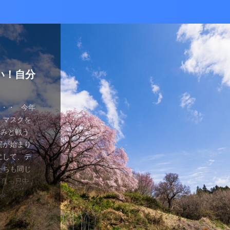
かな癒し
い！自分
ているあ
ハマり
量子波動
ー）量子
の解雇に
感想と注
ガラスを叩
とは何か？
ます。 今
が安くなって
、 そして
を考える
え、近年お
（無印）購
・・ 今年
を見ていたの
つかってない
動調整器につ
かなり有名
でるハーモ
も名誉もな
の間にか年
っていた
 マスクを
のニュース
 Healy
結構高いデ
ようです。
波動調整器が
り出してく
もねぇ、 た
。 なんて
特に困ってい
ゃみと戦う
言やDSの
製造された最
 でもねぇ
は別として
バイスを2年
す 今日は何
です。 そ
、それだけ
使っていなか
闘が始まり
ど・・・・。
トする製品
豊かな人生
つらい。 自
使用経験を
。 最初は
生きている
末は結構忙
、 気分で
にして、テ
ではないの
よりバラン
多少の投資
きというな
と思います。
し残念に思い
は、どうい
。 暇になる
気分が乗った
たちも同じ
 なんだか、
アイデアに
いと購入し
があるわけ
な電流と周波
 窓辺に座
集中して、
ここを生き
SBーC端
の真っ只中。
感じがするの
です。 細
どほどに使
さんの気持ち
ことを目的
心が落ち着い
釣りに行き
なのです
ら解放される
花粉症との
です。 そし
活をサポート
がね。 良
、多額の借
用のアプリ
す。 土埃
nb ...
 &nbsp
ているな、
がっていま
ていませ
れ、たぶん
思いながら
電流を流すこ
 ...
ない状況、
ば ...
か、やる気が
思う。 近
・適用しま