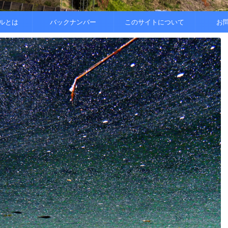
..
.
を整えると
ルとは
バックナンバー
このサイトについて
お