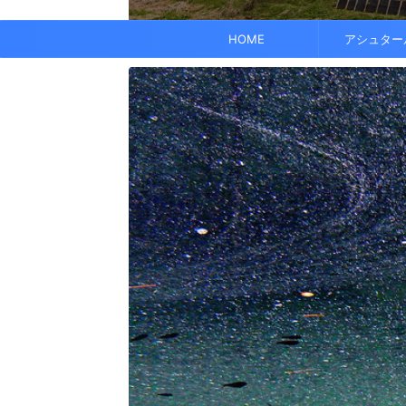
でも、どこかで希望を感じる——そんな .
なくて だらだら ...
くに何人か使っている人がいれば、 体 ..
す。 これにより、エネルギーバランス
されています。 また、オーラ分析 ...
HOME
アシュター