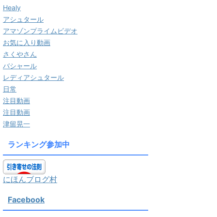
Healy
アシュタール
アマゾンプライムビデオ
お気に入り動画
さくやさん
バシャール
レディアシュタール
日常
注目動画
注目動画
津留晃一
ランキング参加中
にほんブログ村
Facebook