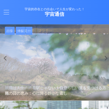
宇宙的存在との出会いで人生が変わった！
宇宙通信
日常
バシャール
Healy
バシャール
日常
日常
Healy
日常
Healy
日常
津留晃一
日常
日常
日常
日常
日常
津留晃一
津留晃一
就職は人生の終着駅じゃない！自分らしい道を見つける方
ヒーリーを買うべきか迷っているあなたへ。実際に使って
雨の日の恵み：心に降る静かな癒し
法
みた感想と注意点
エネルギーの法則 〜最近どハマりしていました〜
現実を変える
今、ここにいること
もしかしてだけどHealy（量子波動調整器）のせいなの？
iPad 第10世代買いました
久し振りにHealy（ヒーリー）量子波動調整器について
大谷さんの通訳、水原さんの解雇に思う