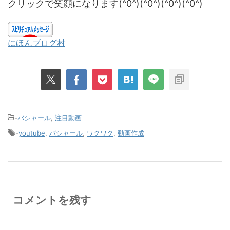
クリックで笑顔になります(^0^)(^0^)(^0^)(^0^)
にほんブログ村
-
バシャール
,
注目動画
-
youtube
,
バシャール
,
ワクワク
,
動画作成
コメントを残す