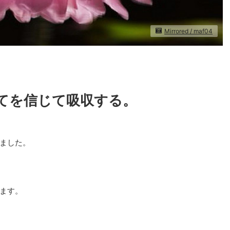
Mirrored / maf04
てを信じて吸収する。
ました。
ます。