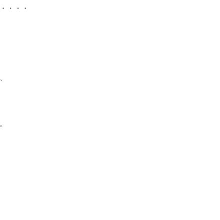
・・・・
、
。