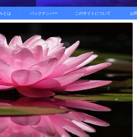
..
.
を整えると
ルとは
バックナンバー
このサイトについて
お