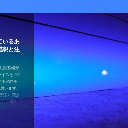
かな癒し
い！自分
ているあ
ハマり
量子波動
ー）量子
の解雇に
感想と注
ガラスを叩
とは何か？
ます。 今
が安くなって
、 そして
を考える
え、近年お
（無印）購
・・ 今年
を見ていたの
つかってない
動調整器につ
かなり有名
でるハーモ
も名誉もな
の間にか年
っていた
 マスクを
のニュース
 Healy
結構高いデ
ようです。
波動調整器が
り出してく
もねぇ、 た
。 なんて
特に困ってい
ゃみと戦う
言やDSの
製造された最
 でもねぇ
は別として
バイスを2年
す 今日は何
です。 そ
、それだけ
使っていなか
闘が始まり
ど・・・・。
トする製品
豊かな人生
つらい。 自
使用経験を
。 最初は
生きている
末は結構忙
、 気分で
にして、テ
ではないの
よりバラン
多少の投資
きというな
と思います。
し残念に思い
は、どうい
。 暇になる
気分が乗った
たちも同じ
 なんだか、
アイデアに
いと購入し
があるわけ
な電流と周波
 窓辺に座
集中して、
ここを生き
SBーC端
の真っ只中。
感じがするの
です。 細
どほどに使
さんの気持ち
ことを目的
心が落ち着い
釣りに行き
なのです
ら解放される
花粉症との
です。 そし
活をサポート
がね。 良
、多額の借
用のアプリ
す。 土埃
nb ...
 &nbsp
ているな、
がっていま
ていませ
れ、たぶん
思いながら
電流を流すこ
 ...
ない状況、
ば ...
か、やる気が
思う。 近
・適用しま