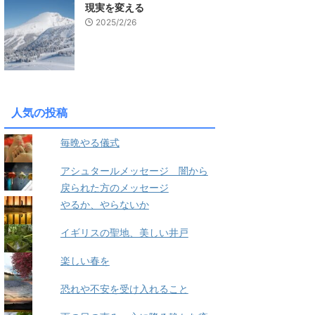
現実を変える
2025/2/26
人気の投稿
毎晩やる儀式
アシュタールメッセージ 闇から
戻られた方のメッセージ
やるか、やらないか
イギリスの聖地、美しい井戸
楽しい春を
恐れや不安を受け入れること