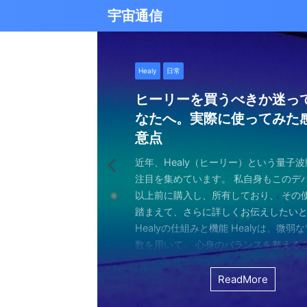
宇宙通信
日常
バシャール
Healy
バシャール
日常
日常
Healy
日常
Healy
日常
津留晃一
日常
日常
日常
日常
日常
津留晃一
津留晃一
雨の日の恵み：心に降る静
就職は人生の終着駅じゃな
ヒーリーを買うべきか迷っ
エネルギーの法則 〜最近ど
現実を変える
今、ここにいること
もしかしてだけどHealy（
iPad 第10世代買いました
久し振りにHealy（ヒーリ
大谷さんの通訳、水原さん
らしい道を見つける方法
なたへ。実際に使ってみた
していました〜
調整器）のせいなの？
波動調整器について
思う
雨の音を聞いたことはありますか？ 窓
最近疲れ気味です。 というのも、現実
２０２５年あけましておめでとうござい
アマゾンのブラックフライデー Ipad
意点
く優しい音、屋根を打つリズミカルな音
結構悩むんですよね。 自分の理想の姿
年もよろしくお願い致します。 とはい
いましたね。 ということで第１０世代
激しい花粉と黄砂の季節に考えたこと・
最近、めちゃくちゃYouTubeやSNS
ちょっと前に 最近ヒーリー（Healy）
久しぶりにHealy（ヒーリー）量子波
ちょっとびっくりしました。 多分今、
地面に落ちる繊細な音。 それぞれが奏
と、 今、全然そうなっていない。 地位
正月という感覚はありませんね。 いつ
入してしまいました。 これで今まで使
の花粉、そして黄砂ヤバくないですか？
ですが、 気づいたら政治とか社会問題
なー みたいなブログを書いたと思います。
いて触れてみる。 こちら小さい割には
な通訳だと思う水原さんが解雇された
近年、Healy（ヒーリー）という量子
ニーは、 私たちの心に特別な空間を作
い。お金もない。自由もない（笑） で
が明けて、 いつの間にか過ぎ去っていく
ipad Pro(初代）とはおさらばです。 
して、目をゴロゴロさせながら、くし
ばかり見ていました。 特にトランプの発
とは Healyはドイツで研究開発され、
バイスです。 買う時も結構迷いました。
それも違法賭博か・・・ 違法かどうか
注目を集めています。 私自身もこのデ
れます。 雨は大地だけでなく、心も潤
まにそれでもいいわと思える時もあるん
書くと、新年から暗いかな（笑） まあ
たわけでもなく、iPad自体はほとんど
日々。 朝起きたときから、鼻水との格
悪行、財務省解体、１０３万円の壁な
新の人工知能を利用した 健康をサポー
やっぱり限られた人生 波動を良くして
賭博が原因で解雇とは・・・ とっても
以上前に購入し、所有しており、 その
となく、 降り続ける雨を眺めていました
んなことは問題じゃなくて、 今ここに
歳をとったということでしょう。 昨年
ったので 変えなくても良かったのですが
ます。 先日、電車の中で、目を真っ赤
別にそれを見て何かが解決できるわけ
です。 弱い電気パルスを使用して体を
を送りたいじゃないですか。 だから、
分は特に野球が好きとか 大谷さんが好
踏まえて、さらに詳しくお伝えしたい
予定していた釣りができなくなり、少
ことだけで幸せという時がある。 それ
しくてきつかったのですが、 年始は暇
す（笑） こういうの重要ですよね。 
ィッシュを使い果たした私。 周りの人
に、 どんどんハマってしまいました。
スのとれた状態にする、 周波数応用の
は仕方ないし 試してみないとわからな
わけではないし、 水原さんに思い入れ
Healyの仕組みと機能 Healyは、微弱
ました。 でも、温かいコーヒーを入れ、
うときかといえば 今ここにいる時 今に
と思うことはありますよね。 自分は今
からやるというノリ。 実際変えてみてU
ような状態で、まるで「花粉症戦争」
自分の心のモヤモヤを代弁してくれる
基づいて設計された小型の電子デバイス
ました。 それでです。 一年ぐらいはほ
でもない。 でもねえ・・・ 今の水原
数を用いて、 心身のバランスを整える
って雨景色を眺めていると、不思議と
今を楽しんでいるとき。 先日ワカサギ
ているのか？ 我々の現実は今ここだけ
子はすごくいい。 Lightningの呪縛か
そんな辛い朝、ふと考えました。 この
でしょうか？ つい次々と見てしまうの
胞レベルで人体を調整し、健康的な生
っていたのはいたのですが、 やはり実感
を考えるとなんかつらい。 というのも
としたウェアラブルデバイスです。 専
てきたのです。 雨は自然界の浄化装置で
ました。 氷に穴をあけて糸を垂らすやつ。 &
が、 未来を見ちゃったり、過去を悔んだり
のだけでも めちゃくちゃいい。 &n ...
戦いって、進学や就職前の気持ちに似
て、気づいたら めちゃくちゃ波動が下
します。 そうなんです。 あんまり使っ
くなっているという実感が乏しい。 こ
金を背負いながら 何とかしたいと日々
と連携し、電極を介して身体に微弱な
ReadMore
ReadMore
ReadMore
ReadMore
ReadMore
ReadMore
ReadMore
ReadMore
ReadMore
ReadMore
を洗い流し、植物に命の水を与え、空気を清
...
と。 先の見えない不安、どうしようも
した！（笑） どうして気づいたのかといえ
ん。 というのも しばらく意欲という
宗教と同じで 一人でやっているからだと
一生懸命仕事していたわけでしょ。 ...
とで、 個人の必要とする周波数を分析