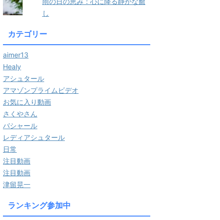
雨の日の恵み：心に降る静かな癒
し
カテゴリー
aimer13
Healy
アシュタール
アマゾンプライムビデオ
お気に入り動画
さくやさん
バシャール
レディアシュタール
日常
注目動画
注目動画
津留晃一
ランキング参加中