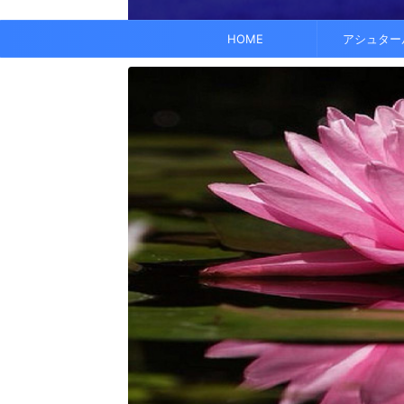
でも、どこかで希望を感じる——そんな .
なくて だらだら ...
くに何人か使っている人がいれば、 体 ..
す。 これにより、エネルギーバランス
されています。 また、オーラ分析 ...
HOME
アシュター