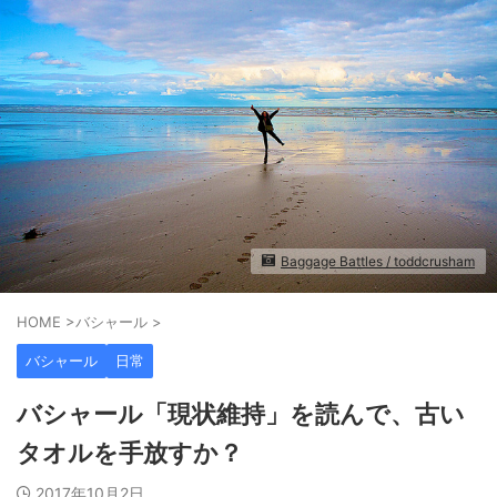
Baggage Battles / toddcrusham
HOME
>
バシャール
>
バシャール
日常
バシャール「現状維持」を読んで、古い
タオルを手放すか？
2017年10月2日