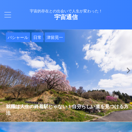
宇宙的存在との出会いで人生が変わった！
宇宙通信
日常
バシャール
Healy
バシャール
日常
日常
Healy
日常
Healy
日常
津留晃一
日常
日常
日常
日常
日常
津留晃一
津留晃一
就職は人生の終着駅じゃない！自分らしい道を見つける方
ヒーリーを買うべきか迷っているあなたへ。実際に使って
雨の日の恵み：心に降る静かな癒し
法
みた感想と注意点
エネルギーの法則 〜最近どハマりしていました〜
現実を変える
今、ここにいること
もしかしてだけどHealy（量子波動調整器）のせいなの？
iPad 第10世代買いました
久し振りにHealy（ヒーリー）量子波動調整器について
大谷さんの通訳、水原さんの解雇に思う