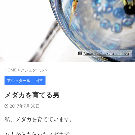
Aquarium / sakura_chihaya
HOME
>
アシュタール
>
アシュタール
日常
メダカを育てる男
2017年7月30日
私、メダカを育てています。
友人からもらったメダカで