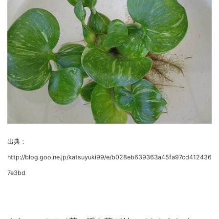
出典：
http://blog.goo.ne.jp/katsuyuki99/e/b028eb639363a45fa97cd412436
7e3bd