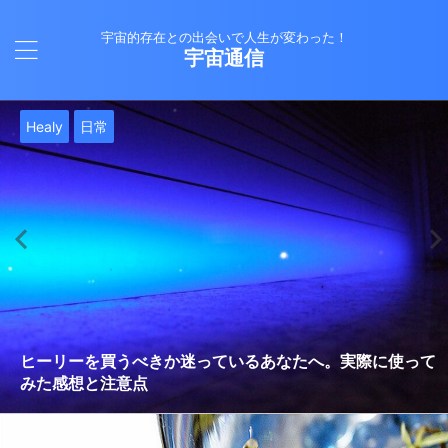
宇宙的存在との出会いで人生が変わった！
宇宙通信
日常
バシャール
Healy
バシャール
日常
日常
Healy
日常
Healy
日常
津留晃一
日常
日常
日常
日常
日常
津留晃一
津留晃一
就職は人生の終着駅じゃない！自分らしい道を見つける方
ヒーリーを買うべきか迷っているあなたへ。実際に使って
雨の日の恵み：心に降る静かな癒し
法
みた感想と注意点
エネルギーの法則 〜最近どハマりしていました〜
現実を変える
今、ここにいること
もしかしてだけどHealy（量子波動調整器）のせいなの？
iPad 第10世代買いました
久し振りにHealy（ヒーリー）量子波動調整器について
大谷さんの通訳、水原さんの解雇に思う