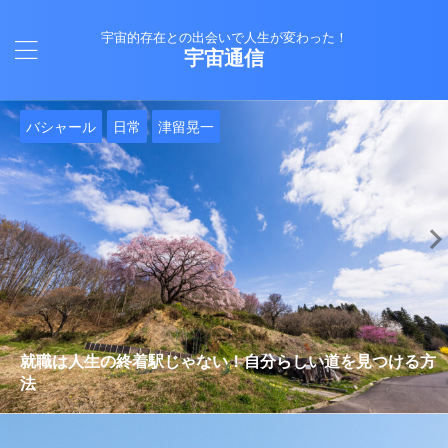
宇宙的存在との出会いで人生が変わった！
宇宙通信
日常
バシャール
Healy
バシャール
日常
日常
Healy
日常
Healy
日常
津留晃一
日常
日常
日常
日常
日常
津留晃一
津留晃一
就職は人生の終着駅じゃない！自分らしい道を見つける方
ヒーリーを買うべきか迷っているあなたへ。実際に使って
雨の日の恵み：心に降る静かな癒し
法
みた感想と注意点
エネルギーの法則 〜最近どハマりしていました〜
現実を変える
今、ここにいること
もしかしてだけどHealy（量子波動調整器）のせいなの？
iPad 第10世代買いました
久し振りにHealy（ヒーリー）量子波動調整器について
大谷さんの通訳、水原さんの解雇に思う