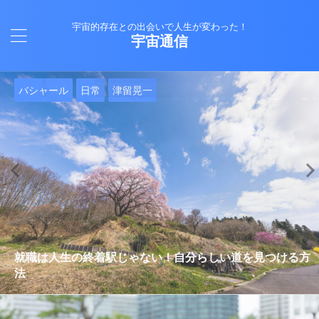
宇宙的存在との出会いで人生が変わった！
宇宙通信
日常
バシャール
Healy
バシャール
日常
日常
Healy
日常
Healy
日常
津留晃一
日常
日常
日常
日常
日常
津留晃一
津留晃一
就職は人生の終着駅じゃない！自分らしい道を見つける方
ヒーリーを買うべきか迷っているあなたへ。実際に使って
雨の日の恵み：心に降る静かな癒し
法
みた感想と注意点
エネルギーの法則 〜最近どハマりしていました〜
現実を変える
今、ここにいること
もしかしてだけどHealy（量子波動調整器）のせいなの？
iPad 第10世代買いました
久し振りにHealy（ヒーリー）量子波動調整器について
大谷さんの通訳、水原さんの解雇に思う