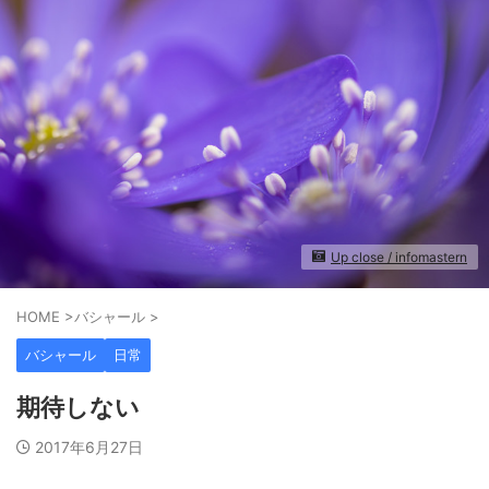
Up close / infomastern
HOME
>
バシャール
>
バシャール
日常
期待しない
2017年6月27日