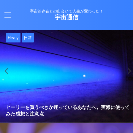
宇宙的存在との出会いで人生が変わった！
宇宙通信
日常
バシャール
Healy
バシャール
日常
日常
Healy
日常
Healy
日常
津留晃一
日常
日常
日常
日常
日常
津留晃一
津留晃一
就職は人生の終着駅じゃない！自分らしい道を見つける方
ヒーリーを買うべきか迷っているあなたへ。実際に使って
雨の日の恵み：心に降る静かな癒し
法
みた感想と注意点
エネルギーの法則 〜最近どハマりしていました〜
現実を変える
今、ここにいること
もしかしてだけどHealy（量子波動調整器）のせいなの？
iPad 第10世代買いました
久し振りにHealy（ヒーリー）量子波動調整器について
大谷さんの通訳、水原さんの解雇に思う