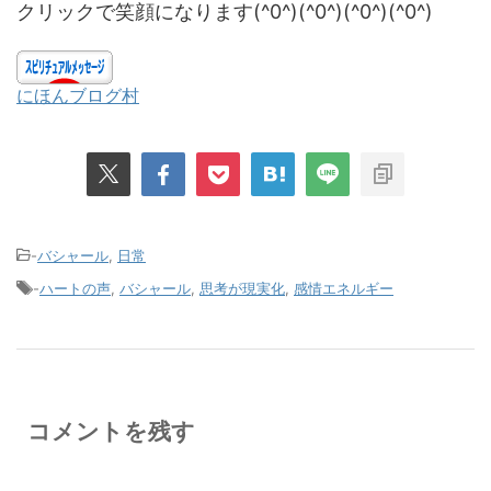
クリックで笑顔になります(^0^)(^0^)(^0^)(^0^)
にほんブログ村
-
バシャール
,
日常
-
ハートの声
,
バシャール
,
思考が現実化
,
感情エネルギー
コメントを残す