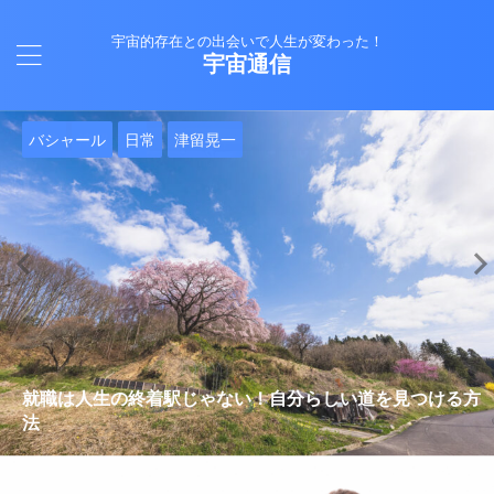
宇宙的存在との出会いで人生が変わった！
宇宙通信
日常
バシャール
Healy
バシャール
日常
日常
Healy
日常
Healy
日常
津留晃一
日常
日常
日常
日常
日常
津留晃一
津留晃一
就職は人生の終着駅じゃない！自分らしい道を見つける方
ヒーリーを買うべきか迷っているあなたへ。実際に使って
雨の日の恵み：心に降る静かな癒し
法
みた感想と注意点
エネルギーの法則 〜最近どハマりしていました〜
現実を変える
今、ここにいること
もしかしてだけどHealy（量子波動調整器）のせいなの？
iPad 第10世代買いました
久し振りにHealy（ヒーリー）量子波動調整器について
大谷さんの通訳、水原さんの解雇に思う